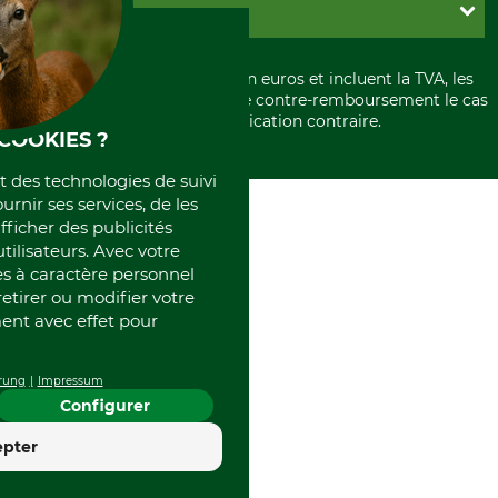
PayPal
GRUBE KG
Formulaire de rétraction
Carte de crédit
Politique de confidentialité
Paiement á l'avance
Histoire
Élimination et environnement
Tous les prix sont exprimés en euros et incluent la TVA, les
International
frais d'expédition et les frais de contre-remboursement le cas
Rétractation de votre commande
Portrait
échéant, sauf indication contraire.
COOKIES ?
Qui sommes-nous
et des technologies de suivi
ournir ses services, de les
fficher des publicités
tilisateurs. Avec votre
 à caractère personnel
retirer ou modifier votre
nt avec effet pour
rung
Impressum
Configurer
4.4
epter
Excellent