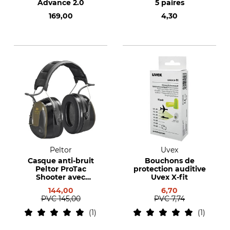
Advance 2.0
5 paires
169,00
4,30
Peltor
Uvex
Casque anti-bruit
Bouchons de
Peltor ProTac
protection auditive
Shooter avec
Uvex X-fit
bandeau
144,00
6,70
PVC
145,00
PVC
7,74
1
1