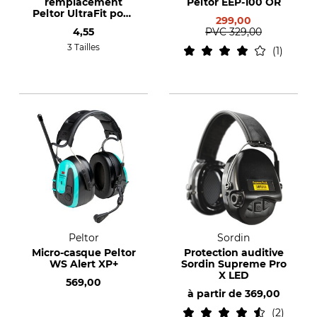
remplacement
Peltor EEP-100 OR
Peltor UltraFit pour
299,00
protection auditive
4,55
PVC
329,00
LEP-100
3 Tailles
1
Peltor
Sordin
Micro-casque Peltor
Protection auditive
WS Alert XP+
Sordin Supreme Pro
X LED
569,00
à partir de
369,00
2