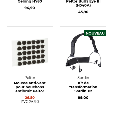
Gelring HY80
Peltor Bull's Eye III
(H540A)
94,90
45,90
NOUVEAU
Peltor
Sordin
Mousse anti-vent
Kit de
pour bouchons
transformation
antibruit Peltor
Sordin X2
26,50
99,00
PVC
26,90