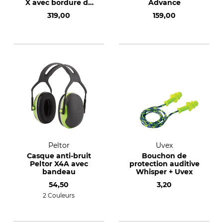
X avec bordure de
Advance
cou
319,00
159,00
Peltor
Uvex
Casque anti-bruit
Bouchon de
Peltor X4A avec
protection auditive
bandeau
Whisper + Uvex
54,50
3,20
2 Couleurs