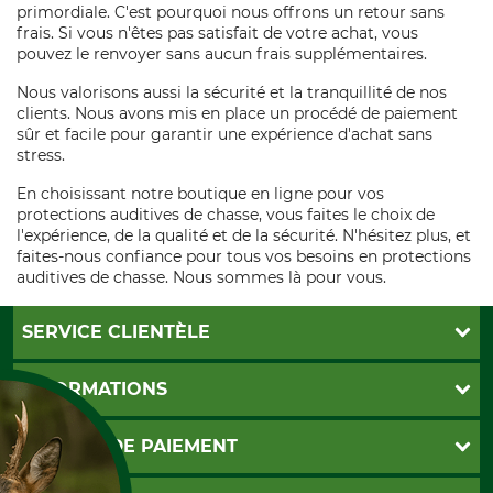
primordiale. C'est pourquoi nous offrons un retour sans
frais. Si vous n'êtes pas satisfait de votre achat, vous
pouvez le renvoyer sans aucun frais supplémentaires.
Nous valorisons aussi la sécurité et la tranquillité de nos
clients. Nous avons mis en place un procédé de paiement
sûr et facile pour garantir une expérience d'achat sans
stress.
En choisissant notre boutique en ligne pour vos
protections auditives de chasse, vous faites le choix de
l'expérience, de la qualité et de la sécurité. N'hésitez plus, et
faites-nous confiance pour tous vos besoins en protections
auditives de chasse. Nous sommes là pour vous.
SERVICE CLIENTÈLE
Foire aux questions
INFORMATIONS
Abonnement à la newsletter
Contact
CGV
MOYENS DE PAIEMENT
Garantie / Devis
Livraison
Paramètres des cookies
Conditions d'annulation