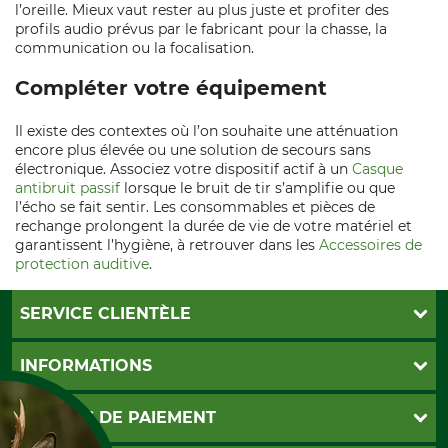
l’oreille. Mieux vaut rester au plus juste et profiter des
profils audio prévus par le fabricant pour la chasse, la
communication ou la focalisation.
Compléter votre équipement
Il existe des contextes où l’on souhaite une atténuation
encore plus élevée ou une solution de secours sans
électronique. Associez votre dispositif actif à un
Casque
antibruit passif
lorsque le bruit de tir s’amplifie ou que
l’écho se fait sentir. Les consommables et pièces de
rechange prolongent la durée de vie de votre matériel et
garantissent l’hygiène, à retrouver dans les
Accessoires de
protection auditive
.
SERVICE CLIENTÈLE
Foire aux questions
INFORMATIONS
Abonnement à la newsletter
Contact
CGV
MOYENS DE PAIEMENT
Garantie / Devis
Livraison