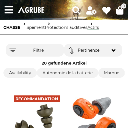
0
CHASSE
Équipement
Protections auditives
Actifs
Filtre
Pertinence
20 gefundene Artikel
Availability
Autonomie de la batterie
Marque
RECOMMANDATION