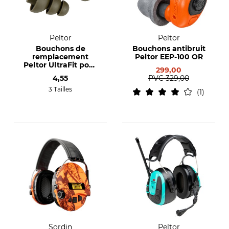
Peltor
Peltor
Bouchons de
Bouchons antibruit
remplacement
Peltor EEP-100 OR
Peltor UltraFit pour
299,00
protection auditive
4,55
PVC
329,00
LEP-100
3 Tailles
1
Sordin
Peltor