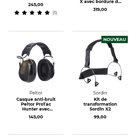
X avec bordure de
245,00
cou
319,00
1
NOUVEAU
Peltor
Sordin
Casque anti-bruit
Kit de
Peltor ProTac
transformation
Hunter avec
Sordin X2
bandeau
145,00
99,00