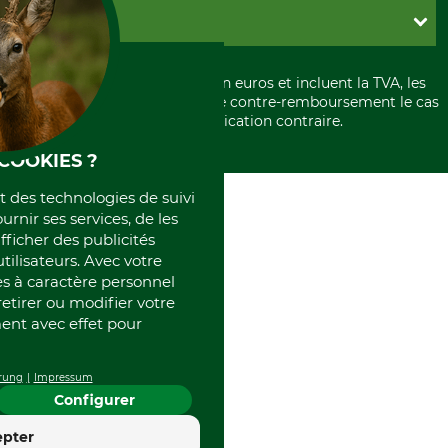
Paramètres des cookies
Conditions d'annulation
PayPal
GRUBE KG
Formulaire de rétraction
Carte de crédit
Politique de confidentialité
Paiement á l'avance
Histoire
Élimination et environnement
Tous les prix sont exprimés en euros et incluent la TVA, les
International
frais d'expédition et les frais de contre-remboursement le cas
Rétractation de votre commande
Portrait
échéant, sauf indication contraire.
Qui sommes-nous
COOKIES ?
et des technologies de suivi
ournir ses services, de les
fficher des publicités
tilisateurs. Avec votre
 à caractère personnel
retirer ou modifier votre
nt avec effet pour
rung
Impressum
Configurer
4.4
epter