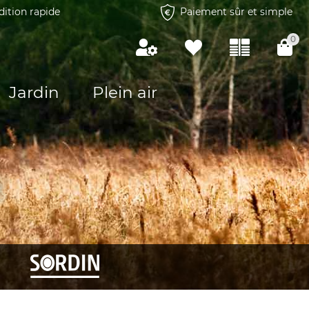
dition rapide
Paiement sûr et simple
0
Jardin
Plein air