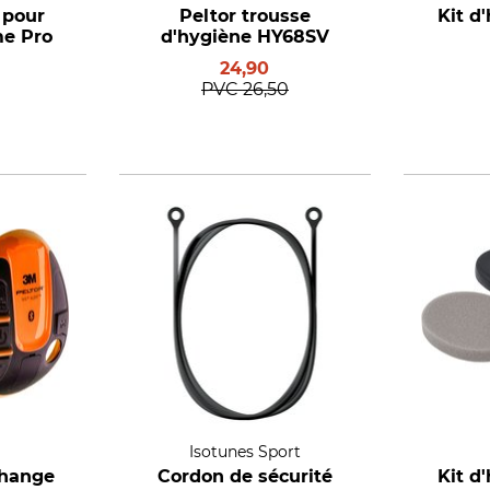
 pour
Peltor trousse
Kit d
me Pro
d'hygiène HY68SV
24,90
PVC
26,50
Isotunes Sport
change
Cordon de sécurité
Kit d