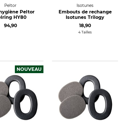
Peltor
Isotunes
'hygiène Peltor
Embouts de rechange
lring HY80
Isotunes Trilogy
94,90
18,90
4 Tailles
NOUVEAU