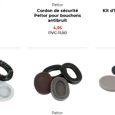
r
Peltor
Cordon de sécurité
Kit d
Peltor pour bouchons
antibruit
4,95
PVC
11,50
Peltor