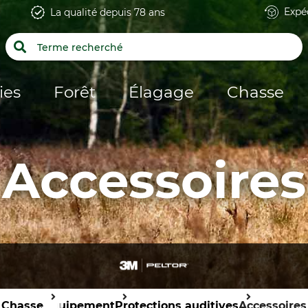
Expé
La qualité depuis 78 ans
ies
Forêt
Élagage
Chasse
Accessoires
Chasse
Équipement
Protections auditives
Accessoires