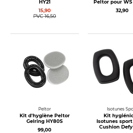
HY21
Peltor pour WS 
15,90
32,90
PVC
16,50
Peltor
Isotunes Spo
Kit d'hygiène Peltor
Kit hygiéni
Gelring HY80S
Isotunes spor
Cushion Defy
99,00