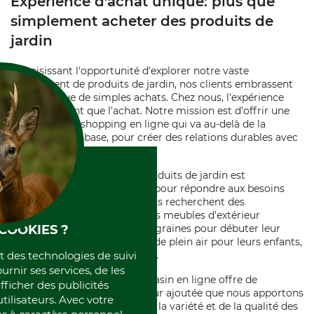
Expérience d'achat unique: plus que
simplement acheter des produits de
jardin
En saisissant l'opportunité d'explorer notre vaste
assortiment de produits de jardin, nos clients embrassent
bien plus que de simples achats. Chez nous, l'expérience
compte autant que l'achat. Notre mission est d'offrir une
expérience de shopping en ligne qui va au-delà de la
transaction de base, pour créer des relations durables avec
nos clients.
Notre gamme étendue de produits de jardin est
soigneusement sélectionnée pour répondre aux besoins
diversifiés de nos clients. Qu'ils recherchent des
équipements de jardinage, des meubles d'extérieur
COOKIES ?
élégants, des légumes et des graines pour débuter leur
premier potager, ou des jeux de plein air pour leurs enfants,
et des technologies de suivi
nous avons tout cela en stock.
ournir ses services, de les
L'achat à partir de notre magasin en ligne offre de
fficher des publicités
nombreux avantages. La valeur ajoutée que nous apportons
tilisateurs. Avec votre
ne provient pas seulement de la variété et de la qualité des