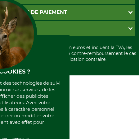
Abonnement à la newsletter
Contact
CGV
MOYENS DE PAIEMENT
Garantie / Devis
Livraison
Paramètres des cookies
Conditions d'annulation
PayPal
GRUBE KG
Formulaire de rétraction
Carte de crédit
Politique de confidentialité
Paiement á l'avance
Histoire
Élimination et environnement
Tous les prix sont exprimés en euros et incluent la TVA, les
International
frais d'expédition et les frais de contre-remboursement le cas
Rétractation de votre commande
Portrait
échéant, sauf indication contraire.
Qui sommes-nous
COOKIES ?
et des technologies de suivi
ournir ses services, de les
fficher des publicités
tilisateurs. Avec votre
 à caractère personnel
retirer ou modifier votre
nt avec effet pour
rung
Impressum