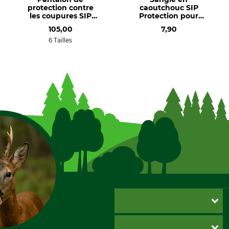
protection contre
caoutchouc SIP
les coupures SIP
Protection pour
Protection
protège-tibias
105,00
7,90
Greenkeeper Vent
Flash
6 Tailles
SERVICE CLIENTÈLE
Foire aux questions
INFORMATIONS