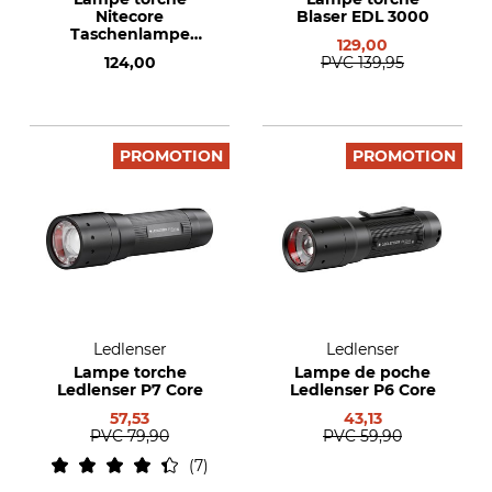
Nitecore
Blaser EDL 3000
Taschenlampe
129,00
EDC29 Luminblade
124,00
PVC
139,95
PROMOTION
PROMOTION
Ledlenser
Ledlenser
Lampe torche
Lampe de poche
Ledlenser P7 Core
Ledlenser P6 Core
57,53
43,13
PVC
79,90
PVC
59,90
7