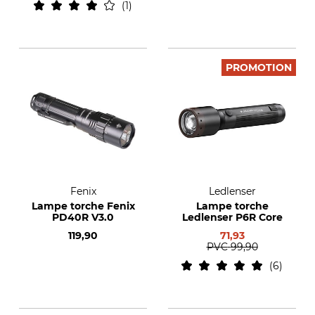
1
PROMOTION
Fenix
Ledlenser
Lampe torche Fenix
Lampe torche
PD40R V3.0
Ledlenser P6R Core
119,90
71,93
PVC
99,90
6