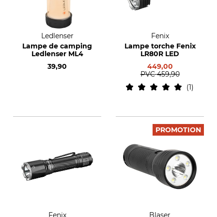
Ledlenser
Fenix
Lampe de camping
Lampe torche Fenix
Ledlenser ML4
LR80R LED
39,90
449,00
PVC
459,90
1
PROMOTION
Fenix
Blaser