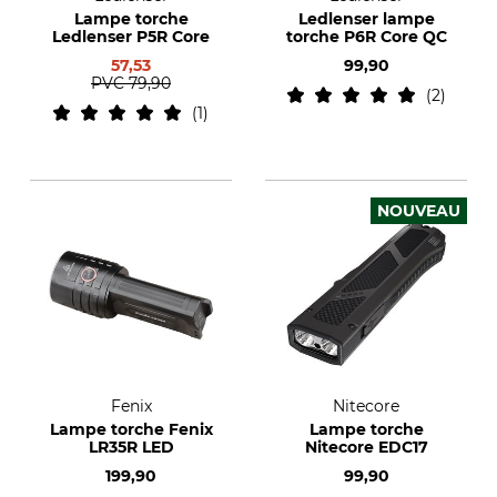
Lampe torche
Ledlenser lampe
Ledlenser P5R Core
torche P6R Core QC
57,53
99,90
PVC
79,90
2
1
NOUVEAU
Fenix
Nitecore
Lampe torche Fenix
Lampe torche
LR35R LED
Nitecore EDC17
199,90
99,90