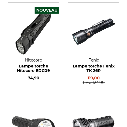
NOUVEAU
Nitecore
Fenix
Lampe torche
Lampe torche Fenix
Nitecore EDC09
TK 26R
74,90
119,00
PVC
124,90