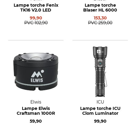
Lampe torche Fenix
Lampe torche
TK16 V2.0 LED
Blaser HL 6000
99,90
153,30
PVC
102,90
PVC
259,00
Elwis
ICU
Lampe Elwis
Lampe torche ICU
Craftsman 1000R
Clom Luminator
59,90
99,90