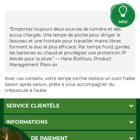
Info!
“Emportez toujours deux sources de lumière et des
accus chargés. Une lampe de poche pour diriger le
faisceau et une frontale pour travailler mains libres
forment le duo le plus efficace. Par temps froid, gardez
les batteries au chaud et privilégiez une protection IP
élevée pour la pluie.” — Hans Bülthuis, Product
Management Plein air
Avec ces conseils, votre lampe torche restera un outil fiable
saison après saison, prête à vous accompagner du
crépuscule à l’aube.
SERVICE CLIENTÈLE
Foire aux questions
INFORMATIONS
Abonnement à la newsletter
Contact
CGV
MOYENS DE PAIEMENT