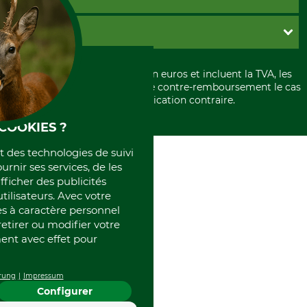
Garantie / Devis
Livraison
Paramètres des cookies
Conditions d'annulation
PayPal
GRUBE KG
Formulaire de rétraction
Carte de crédit
Politique de confidentialité
Paiement á l'avance
Histoire
Élimination et environnement
Tous les prix sont exprimés en euros et incluent la TVA, les
International
frais d'expédition et les frais de contre-remboursement le cas
Rétractation de votre commande
Portrait
échéant, sauf indication contraire.
Qui sommes-nous
COOKIES ?
et des technologies de suivi
ournir ses services, de les
fficher des publicités
tilisateurs. Avec votre
 à caractère personnel
retirer ou modifier votre
nt avec effet pour
rung
Impressum
Configurer