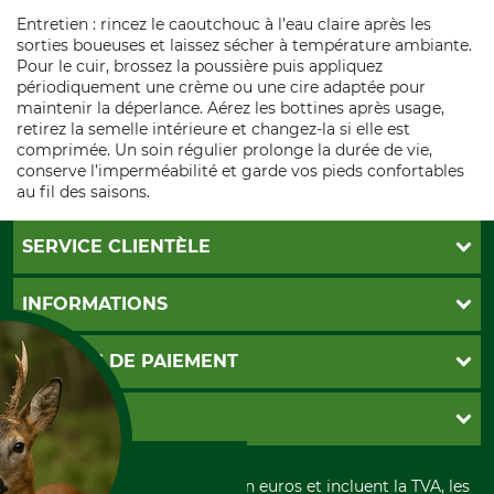
Entretien : rincez le caoutchouc à l’eau claire après les
sorties boueuses et laissez sécher à température ambiante.
Pour le cuir, brossez la poussière puis appliquez
périodiquement une crème ou une cire adaptée pour
maintenir la déperlance. Aérez les bottines après usage,
retirez la semelle intérieure et changez-la si elle est
comprimée. Un soin régulier prolonge la durée de vie,
conserve l’imperméabilité et garde vos pieds confortables
au fil des saisons.
SERVICE CLIENTÈLE
Foire aux questions
INFORMATIONS
Abonnement à la newsletter
Contact
CGV
MOYENS DE PAIEMENT
Garantie / Devis
Livraison
Paramètres des cookies
Conditions d'annulation
PayPal
GRUBE KG
Formulaire de rétraction
Carte de crédit
Politique de confidentialité
Paiement á l'avance
Histoire
Élimination et environnement
Tous les prix sont exprimés en euros et incluent la TVA, les