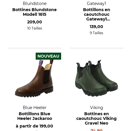
Blundstone
Gateway1
Bottines Blundstone
Bottillons en
Modell 1615
caoutchouc
Gateway1
209,00
Woodwalker Lady 7"
139,00
4 mm
10 Tailles
9 Tailles
NOUVEAU
Blue Heeler
Viking
Bottillons Blue
Bottines en
Heeler Jackaroo
caoutchouc Viking
Gravel Neo
à partir de
199,00
74,90