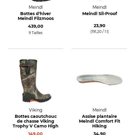
Meindl
Meindl
Bottes d'hiver
Meindl Sil-Proof
Meindl Filzmoos
23,90
439,00
(191,20 / 1 l)
9 Tailles
Viking
Meindl
Bottes caoutchouc
Assise plantaire
de chasse Viking
Meindl Comfort Fit
Trophy V Camo High
Hiking
149,00
34,90