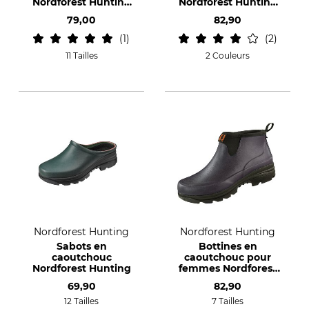
Nordforest Hunting
Nordforest Hunting
Hubertus Short
Hortus
79,00
82,90
1
2
11 Tailles
2 Couleurs
Nordforest Hunting
Nordforest Hunting
Sabots en
Bottines en
caoutchouc
caoutchouc pour
Nordforest Hunting
femmes Nordforest
Hunting Hortus
69,90
82,90
12 Tailles
7 Tailles