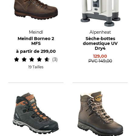
Meindl
Alpenheat
Meindl Borneo 2
Sèche-bottes
MFS
domestique UV
Dry4
à partir de
299,00
129,00
3
PVC
149,00
19 Tailles