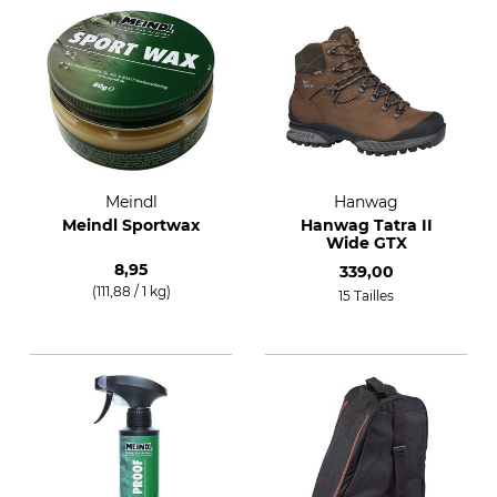
Meindl
Hanwag
Meindl Sportwax
Hanwag Tatra II
Wide GTX
8,95
339,00
(111,88 / 1 kg)
15 Tailles