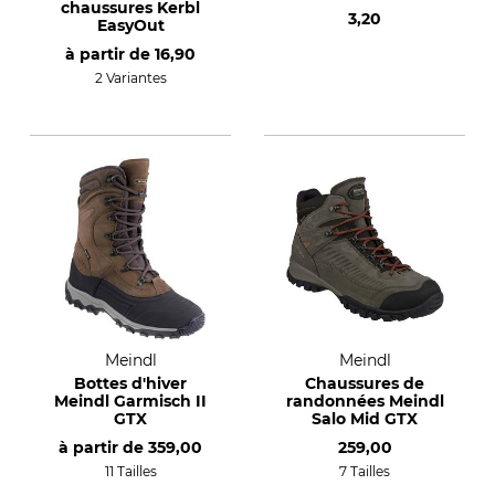
chaussures Kerbl
3,20
EasyOut
à partir de
16,90
2 Variantes
Meindl
Meindl
Bottes d'hiver
Chaussures de
Meindl Garmisch II
randonnées Meindl
GTX
Salo Mid GTX
à partir de
359,00
259,00
11 Tailles
7 Tailles