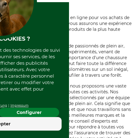
air
En choisissant notre boutique en ligne pour vos achats de
chaussures de plein air, nous vous assurons une expérience
d'achat incomparable et des produits de la plus haute
qualité.
COOKIES ?
La multitude d'aventuriers et de passionnés de plein air,
et des technologies de suivi
qu'ils soient occasionnels ou expérimentés, venant de
ournir ses services, de les
diverses disciplines, savent l'importance d'une chaussure
fficher des publicités
adaptée à leur activité. Cela peut faire toute la différence
tilisateurs. Avec votre
lorsqu'il s'agit de couvrir des kilomètres sur un sol inégal,
gravir une montagne ou se faufiler à travers une forêt.
 à caractère personnel
retirer ou modifier votre
Dans notre boutique en ligne, nous proposons une vaste
nt avec effet pour
gamme de chaussures pour toutes ces activités. Nos
produits sont soigneusement sélectionnés par une équipe
de professionnels passionnés de plein air. Cela signifie que
rung
Impressum
nous comprenons vos besoins et que nous travaillons sans
Configurer
relâche pour vous apporter les meilleures marques et la
meilleure qualité. De plus, notre conseil d'experts est
4.4
epter
toujours à votre disposition pour répondre à toutes vos
Excellent
questions. Avec nous, vous avez l'assurance de trouver des