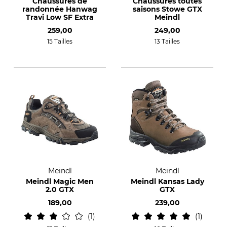
Chaussures de
Chaussures toutes
randonnée Hanwag
saisons Stowe GTX
Travi Low SF Extra
Meindl
259,00
249,00
15 Tailles
13 Tailles
Meindl
Meindl
Meindl Magic Men
Meindl Kansas Lady
2.0 GTX
GTX
189,00
239,00
1
1