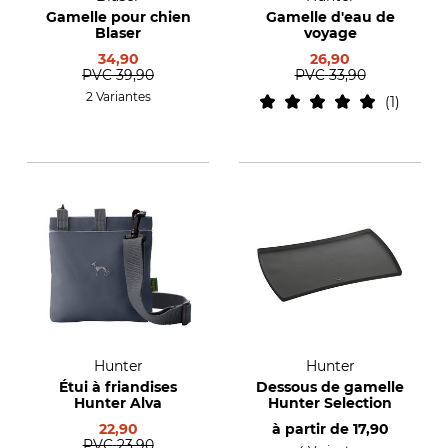
Gamelle pour chien
Gamelle d'eau de
Blaser
voyage
34,90
26,90
PVC
39,90
PVC
33,90
2 Variantes
1
Hunter
Hunter
Étui à friandises
Dessous de gamelle
Hunter Alva
Hunter Selection
22,90
à partir de
17,90
PVC
23,90