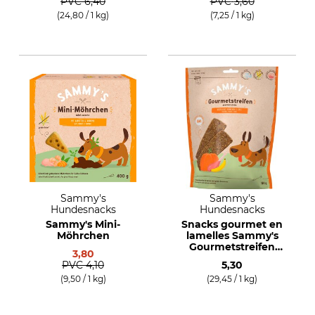
PVC
6,40
PVC
3,60
canard de
(24,80 / 1 kg)
(7,25 / 1 kg)
campagne
Sammy's
Sammy's
Hundesnacks
Hundesnacks
Sammy's Mini-
Snacks gourmet en
Möhrchen
lamelles Sammy's
Gourmetstreifen
3,80
Poulet & Canard
PVC
4,10
5,30
(9,50 / 1 kg)
(29,45 / 1 kg)