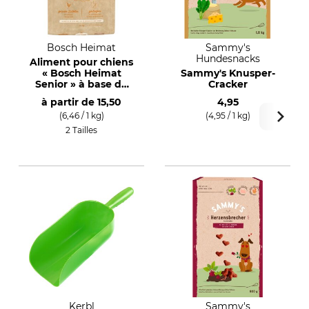
Bosch Heimat
Sammy's
Hundesnacks
Aliment pour chiens
« Bosch Heimat
Sammy's Knusper-
Senior » à base de
Cracker
poulet avec label
à partir de
15,50
4,95
allemand Tierwohl
(6,46 / 1 kg)
(4,95 / 1 kg)
2 Tailles
Kerbl
Sammy's