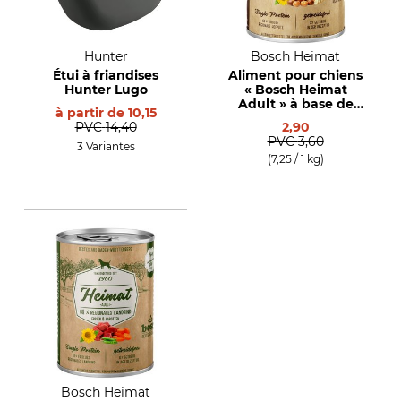
Hunter
Bosch Heimat
Étui à friandises
Aliment pour chiens
Hunter Lugo
« Bosch Heimat
Adult » à base de
à partir de
10,15
dinde fermière
PVC
14,40
2,90
régionale
PVC
3,60
3 Variantes
(7,25 / 1 kg)
Bosch Heimat