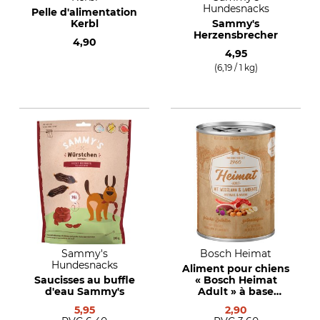
Hundesnacks
Pelle d'alimentation
Kerbl
Sammy's
Herzensbrecher
4,90
4,95
(6,19 / 1 kg)
Sammy's
Bosch Heimat
Hundesnacks
Aliment pour chiens
Saucisses au buffle
« Bosch Heimat
d'eau Sammy's
Adult » à base
d'agneau de
5,95
2,90
pâturage et de