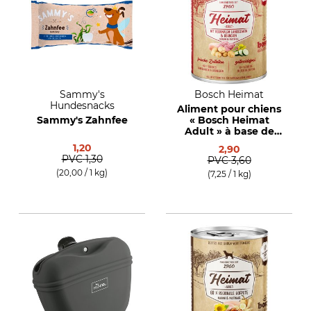
Sammy's
Bosch Heimat
Hundesnacks
Aliment pour chiens
Sammy's Zahnfee
« Bosch Heimat
Adult » à base de
porc et de poulet
1,20
2,90
régionaux
PVC
1,30
PVC
3,60
(20,00 / 1 kg)
(7,25 / 1 kg)