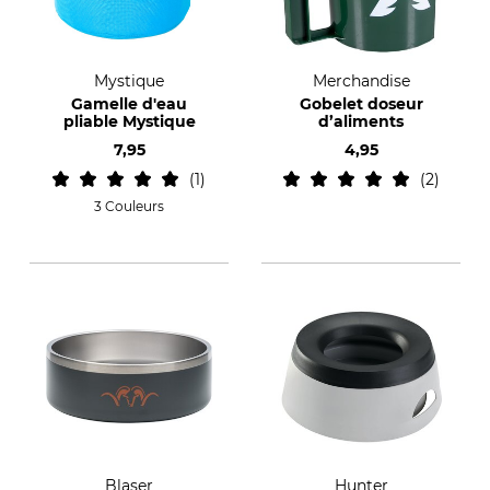
Mystique
Merchandise
Gamelle d'eau
Gobelet doseur
pliable Mystique
d’aliments
7,95
4,95
1
2
3 Couleurs
Blaser
Hunter