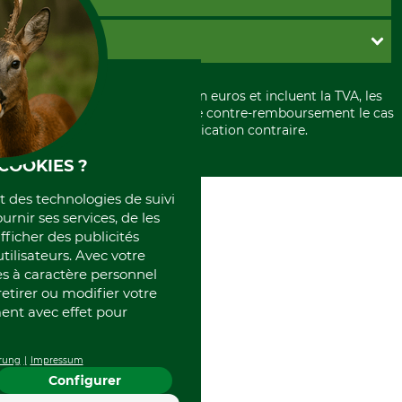
Garantie / Devis
Livraison
Paramètres des cookies
Conditions d'annulation
PayPal
GRUBE KG
Formulaire de rétraction
Carte de crédit
Politique de confidentialité
Paiement á l'avance
Histoire
Élimination et environnement
Tous les prix sont exprimés en euros et incluent la TVA, les
International
frais d'expédition et les frais de contre-remboursement le cas
Rétractation de votre commande
Portrait
échéant, sauf indication contraire.
Qui sommes-nous
COOKIES ?
et des technologies de suivi
ournir ses services, de les
fficher des publicités
tilisateurs. Avec votre
 à caractère personnel
retirer ou modifier votre
nt avec effet pour
rung
Impressum
Configurer