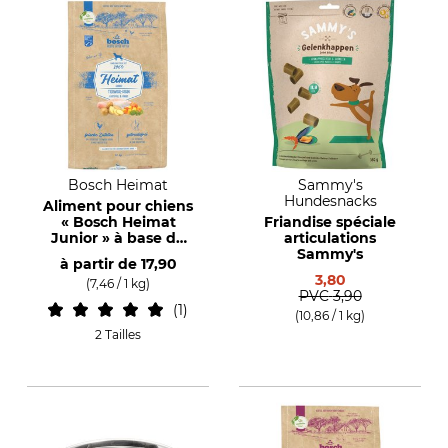
Bosch Heimat
Sammy's
Hundesnacks
Aliment pour chiens
« Bosch Heimat
Friandise spéciale
Junior » à base de
articulations
poulet avec label
Sammy's
à partir de
17,90
allemand Tierwohl
3,80
(7,46 / 1 kg)
PVC
3,90
1
(10,86 / 1 kg)
2 Tailles