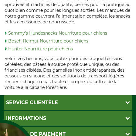
éprouvée et d’articles de qualité, pensés pour la pratique au
quotidien comme pour les longues sorties. Les marques de
notre gamme couvrent l’alimentation complète, les snacks
et les accessoires de nourrissage.
Sammy’s Hundesnacks Nourriture pour chiens
Bosch Heimat Nourriture pour chiens
Hunter Nourriture pour chiens
Selon vos besoins, vous optez pour des croquettes sans
céréales, des pâtées à source protéique unique, ou des
friandises ciblées. Des gamelles inox antidérapantes, des
dessous en silicone et des solutions de transport légères
rendent chaque repas fiable et propre, du coffre de la
voiture à la cabane forestière.
SERVICE CLIENTÈLE
Foire aux questions
INFORMATIONS
Abonnement à la newsletter
Contact
CGV
MOYENS DE PAIEMENT