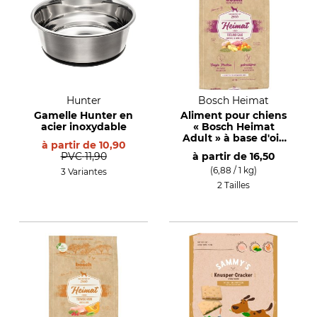
Hunter
Bosch Heimat
Gamelle Hunter en
Aliment pour chiens
acier inoxydable
« Bosch Heimat
Adult » à base d'oie
à partir de
10,90
élevée en plein air
PVC
11,90
à partir de
16,50
(6,88 / 1 kg)
3 Variantes
2 Tailles