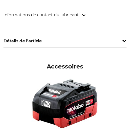
Informations de contact du fabricant
Metabowerke GmbH & Co., Metabo-Allee 1, 72622 Nürtingen,
Germany, www.metabo.de
Détails de l’article
Couple de rotation
Marque
800 Nm
Metabo
Accessoires
Système de batterie
Type de produit
Système CAS
Accumulateur visseuse à
percussion
Nom du modèle
Vitesse de rotation
SSW 18 LTX 800 BL avec
2575 tr/min
Metabox 145 L
Poids
2,6 kg