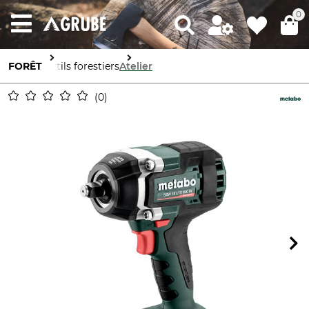
0
FORÊT
Outils forestiers
Atelier
0