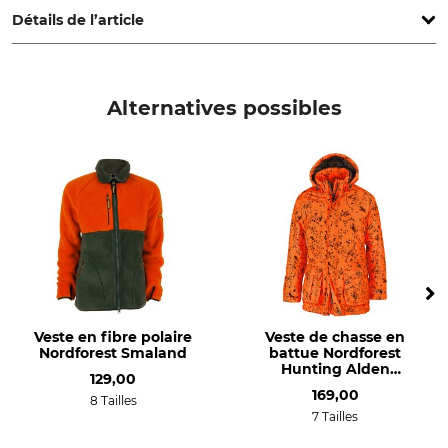
Détails de l’article
Marque
Type de produit
Nordforest Hunting
Veste de chasse réversible
Alternatives possibles
Nom du modèle
Lavage
Beehidden
Linge de couleur 30 °C
Blanchir
Séchage
Ne pas blanchir
Ne pas sécher au sèche-linge
Repassage
Entretien professionnel des
textiles
Ne pas repasser
Ne pas nettoyer à sec
Veste en fibre polaire
Veste de chasse en
Type d'occasion
Respirabilité
Nordforest Smaland
battue Nordforest
Chasse à l'appeau
élevée
Hunting Alden
129,00
Chasse à l'approche
Beehidden Blaze
169,00
8 Tailles
7 Tailles
Propriétés
Pour
membrane
Hommes