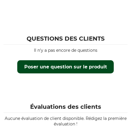
Saison
Capuche
toutes
Non
Coupe
Protection coupe-vent
regular
Coupe-vent
QUESTIONS DES CLIENTS
Couleur
Taille
Il n'y a pas encore de questions
beehidden blaze/oliv
XS
Poser une question sur le produit
Évaluations des clients
Aucune évaluation de client disponible. Rédigez la première
évaluation !