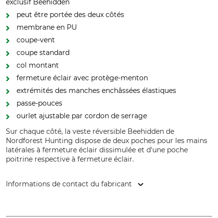
exclusif Beehidden
peut être portée des deux côtés
membrane en PU
coupe-vent
coupe standard
col montant
fermeture éclair avec protège-menton
extrémités des manches enchâssées élastiques
passe-pouces
ourlet ajustable par cordon de serrage
Sur chaque côté, la veste réversible Beehidden de
Nordforest Hunting dispose de deux poches pour les mains
latérales à fermeture éclair dissimulée et d'une poche
poitrine respective à fermeture éclair.
Informations de contact du fabricant
Grube KG, Hützeler Damm 38, 29646 Bispingen, Germany,
www.grube.de