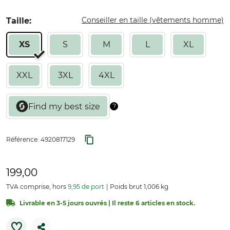
Conseiller en taille (vêtements homme)
Taille:
XS
S
M
L
XL
XXL
3XL
4XL
Référence:
4920817129
199,00
TVA comprise, hors
9,95 de port
Poids brut 1,006 kg
Livrable en 3-5 jours ouvrés | Il reste 6 articles en stock.