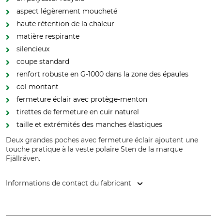
aspect légèrement moucheté
haute rétention de la chaleur
matière respirante
silencieux
coupe standard
renfort robuste en G-1000 dans la zone des épaules
col montant
fermeture éclair avec protège-menton
tirettes de fermeture en cuir naturel
taille et extrémités des manches élastiques
Deux grandes poches avec fermeture éclair ajoutent une
touche pratique à la veste polaire Sten de la marque
Fjällräven.
Informations de contact du fabricant
Fenix Outdoor E-Com AB, Brogatan 141, 894 35 Själevad,
Sweden, www.fjallraven.com