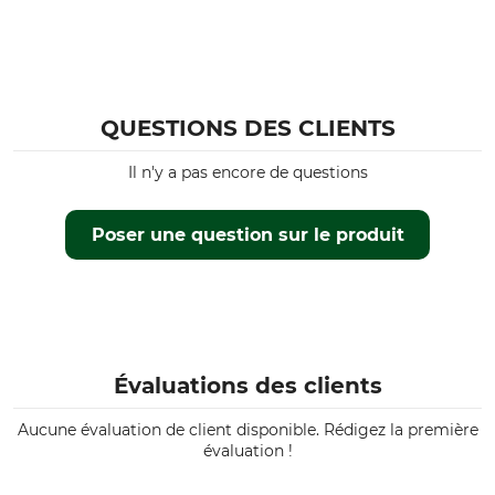
chasse en montagne
Siège
travail sur le territoire de
chasse
Respirabilité
Propriétés
QUESTIONS DES CLIENTS
moyenne
Silencieux
Il n'y a pas encore de questions
Pour
Saison
Hommes
automne
Poser une question sur le produit
Hiver
Printemps
Capuche
Coupe
Non
regular
Écologie
Couleur
Évaluations des clients
matériau recyclé
black
Aucune évaluation de client disponible. Rédigez la première
évaluation !
Taille
L