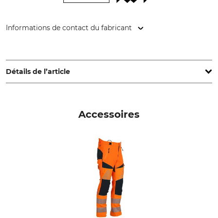
Informations de contact du fabricant
Grube KG, Hützeler Damm 38, 29646 Bispingen, Germany,
www.grube.de
Détails de l’article
Norme
Marque
EN ISO 20471
Timbermen
Accessoires
Marque de certification
Type de produit
KWF
Veste forestière
KWF Profi (pour
professionnels)
Nom du modèle
Matériau extérieur
Allround Hi-Vis
89% Polyester
11% élasthanne
Doublure
Garniture