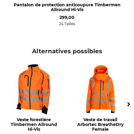
Pantalon de protection anticoupure Timbermen
100% Polyester
68% Polyester
Allround Hi-Vis
32% Polyamide
299,00
24 Tailles
membrane
Lavage
100% Polyuréthane
Linge de couleur 40 °C
Blanchir
Séchage
Ne pas blanchir
Ne pas sécher au sèche-linge
Alternatives possibles
Repassage
Entretien professionnel des
textiles
Ne pas repasser
Ne pas nettoyer à sec
Pour
Production
Hommes
Made in Portugal
Couleur
Taille
orange
XS
Veste forestière
Veste de travail
Timbermen Allround
Arbortec BreatheDry
Hi-Vis
Female