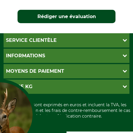
Rédiger une évaluation
SERVICE CLIENTÈLE
Foire aux questions
INFORMATIONS
Abonnement à la newsletter
Contact
CGV
MOYENS DE PAIEMENT
Garantie / Devis
Livraison
Paramètres des cookies
Conditions d'annulation
PayPal
GRUBE KG
Formulaire de rétraction
Carte de crédit
Politique de confidentialité
Paiement á l'avance
Histoire
Élimination et environnement
Tous les prix sont exprimés en euros et incluent la TVA, les
International
frais d'expédition et les frais de contre-remboursement le cas
Rétractation de votre commande
Portrait
échéant, sauf indication contraire.
Qui sommes-nous