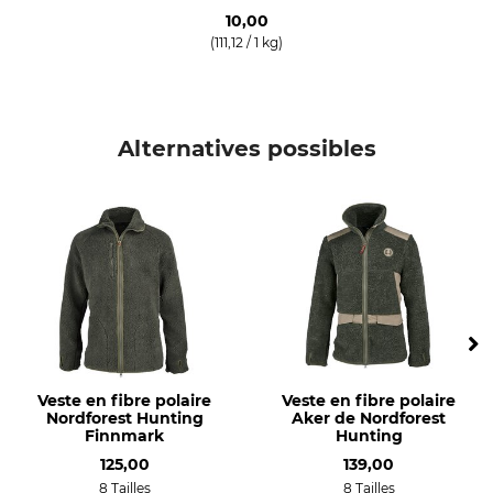
Blanchir
Séchage
10,00
Ne pas blanchir
Ne pas sécher au sèche-linge
(111,12 / 1 kg)
Repassage
Entretien professionnel des
textiles
Repassage jusqu'à 110 °C
Ne pas nettoyer à sec
Alternatives possibles
Type d'occasion
Respirabilité
Siège
moyenne
chasse en montagne
travail sur le territoire de
chasse
Propriétés
Pour
Doublé
Hommes
Isolation thermique
Saison
Capuche
Veste en fibre polaire
Veste en fibre polaire
automne
Nordforest Hunting
Oui
Aker de Nordforest
Finnmark
Hunting
Printemps
125,00
139,00
Hiver
8 Tailles
8 Tailles