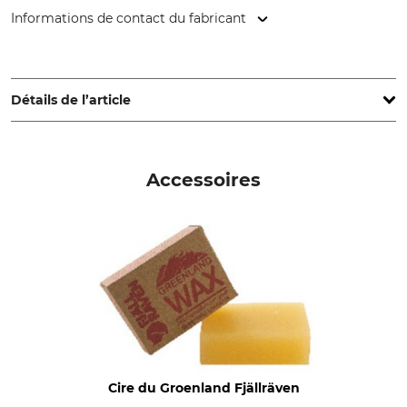
Informations de contact du fabricant
Fenix Outdoor E-Com AB, Brogatan 141, 894 35 Själevad,
Sweden, www.fjallraven.com
Détails de l’article
Marque
Type de produit
Fjällräven
Veste
Accessoires
Nom du modèle
Matériau extérieur
Skogsö Padded
65% Polyester
35% coton
Doublure
Remplissage
100% Polyamide
100% Polyester
Parties non textiles
Lavage
d'origine animale
Linge de couleur 40 °C
Oui
Cire du Groenland Fjällräven