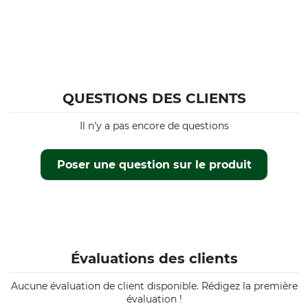
Coupe
Étanchéité
regular
Déperlant
Protection coupe-vent
Couleur
Coupe-vent
deep forest
QUESTIONS DES CLIENTS
Taille
Il n'y a pas encore de questions
S
Poser une question sur le produit
Évaluations des clients
Aucune évaluation de client disponible. Rédigez la première
évaluation !