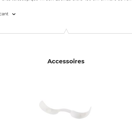
icant
9646 Bispingen, Germany, www.grube.de
Accessoires