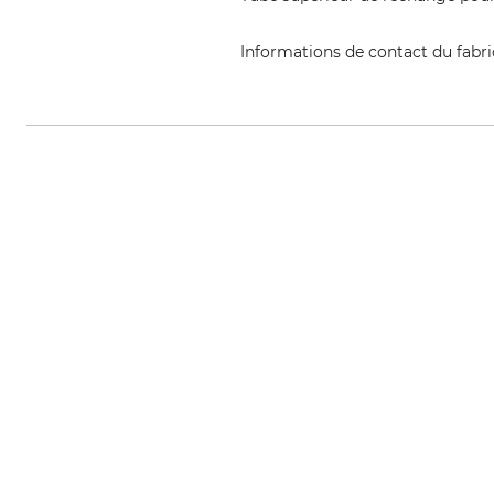
Informations de contact du fabr
Grube KG, Hützeler Damm 38, 2