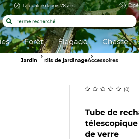
Expé
La qualité depuis 78 ans
ies
Forêt
Élagage
Chasse
Jardin
Outils de jardinage
Accessoires
0
Tube de rech
télescopique
de verre