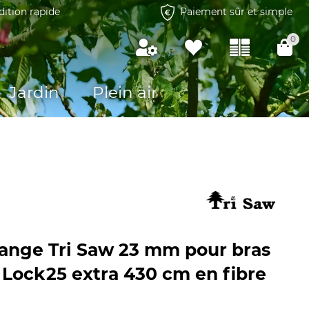
dition rapide
Paiement sûr et simple
0
Jardin
Plein air
ange Tri Saw 23 mm pour bras
 Lock25 extra 430 cm en fibre