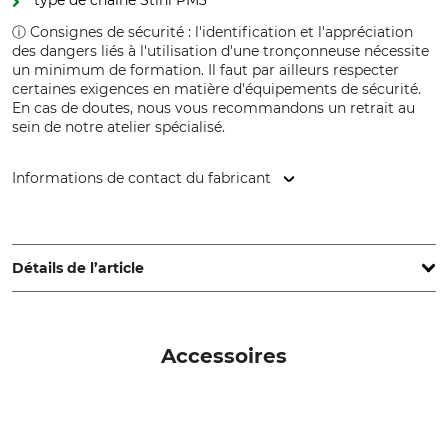
type de chaîne Stihl PM3
ⓘ Consignes de sécurité : l'identification et l'appréciation
des dangers liés à l'utilisation d'une tronçonneuse nécessite
un minimum de formation. Il faut par ailleurs respecter
certaines exigences en matière d'équipements de sécurité.
En cas de doutes, nous vous recommandons un retrait au
sein de notre atelier spécialisé.
Informations de contact du fabricant
STIHL Vertriebszentrale AG & Co. KG, Robert-Bosch-Str. 13,
64807 Dieburg, Germany, www.stihl.de
Détails de l’article
Cylindrée
Poids (sans dispositif de
coupe)
35,8 cm³
Accessoires
4,9 kg
Niveau de puissance
Indice de vibration gauche
acoustique
/ droit
112 dB
3,1 / 3,7 m/s²