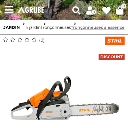
0
Machines de jardin
JARDIN
Tronçonneuses
Tronçonneuses à essence
0
DISCOUNT