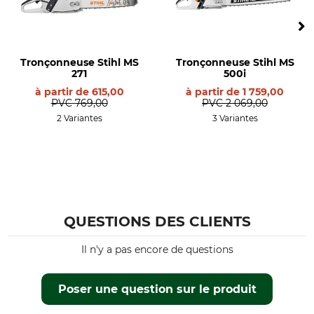
Marque
Entraînement
Stihl
Essence
Niveau de pression
Tension de chaîne latérale
Tronçonneuse Stihl MS
Tronçonneuse Stihl MS
acoustique
Oui
271
500i
103 dB
à partir de
615,00
à partir de
1 759,00
PVC
769,00
PVC
2 069,00
Pompe à huile à débit
Pompe d'amorçage
2 Variantes
3 Variantes
réglable
manuelle
Non
Oui
Système de filtre à air
Filtre HD2
longue durée
Non
Non
QUESTIONS DES CLIENTS
Fermeture de réservoir
Type de produit
sans outil
Tronçonneuse
Il n'y a pas encore de questions
Oui
Nom du modèle
Référence fabricant
Poser une question sur le produit
MS 182 C-BE
1148 200 0094