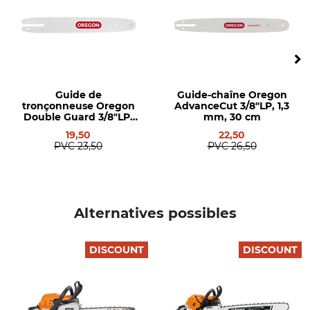
Tendeur de chaîne rapide
Elasto-Start
Oui
Non
Ergo-Start
Soupape de
décompression
Oui
Non
Guide de
Guide-chaîne Oregon
tronçonneuse Oregon
AdvanceCut 3/8"LP, 1,3
Double Guard 3/8"LP,
mm, 30 cm
Chauffage de poignée
Préchauffage du
1,3 mm, 30 cm
19,50
22,50
carburateur
Non
PVC
23,50
PVC
26,50
Non
Pas
Type d'usage
3/8"LP
Particuliers
Alternatives possibles
Maillon d'entraînement de
Épaisseur de maillons /
sécurité
largeur de rainure
Oui
1,3 mm
DISCOUNT
DISCOUNT
Type de chaîne
M-Tronic
demi-burin
Non