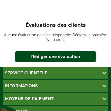
Moteur
Puissance
2-Mix
1,6 kW
Longueur du guide
Poids
30 cm
Évaluations des clients
5,5 kg
Aucune évaluation de client disponible. Rédigez la première
évaluation !
Rédiger une évaluation
SERVICE CLIENTÈLE
Foire aux questions
INFORMATIONS
Abonnement à la newsletter
Contact
CGV
MOYENS DE PAIEMENT
Garantie / Devis
Livraison
Paramètres des cookies
Conditions d'annulation
PayPal