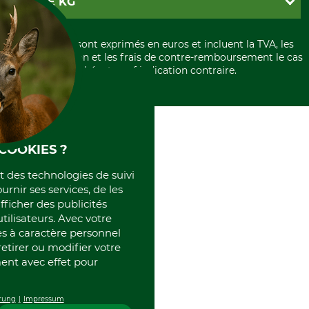
GRUBE KG
Formulaire de rétraction
Carte de crédit
Politique de confidentialité
Paiement á l'avance
Histoire
Élimination et environnement
Tous les prix sont exprimés en euros et incluent la TVA, les
International
frais d'expédition et les frais de contre-remboursement le cas
Rétractation de votre commande
Portrait
échéant, sauf indication contraire.
Qui sommes-nous
COOKIES ?
et des technologies de suivi
ournir ses services, de les
fficher des publicités
tilisateurs. Avec votre
 à caractère personnel
retirer ou modifier votre
nt avec effet pour
rung
Impressum