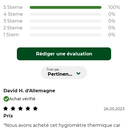
5 Sterne
100%
4 Sterne
0%
3 Sterne
0%
2 Sterne
0%
1 Stern
0%
Rédiger une évaluation
Trier par :
Pertinence
David H.
d'Allemagne
Achat vérifié
26.05.2023
Prix
"Nous avons acheté cet hygromètre thermique car