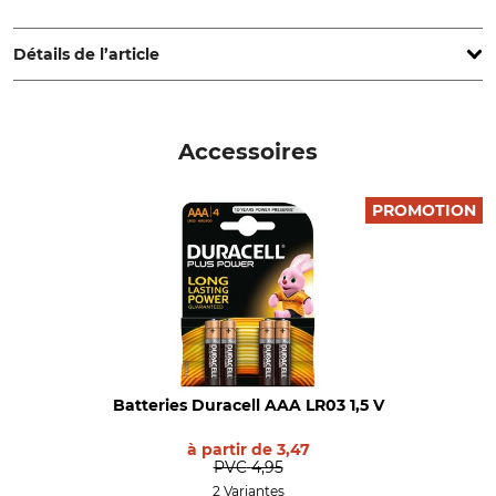
TFA Dostmann GmbH & Co. KG, Zum Ottersberg 12, 97877
Wertheim-Reicholzheim, Germany, www.tfa-dostmann.de
Détails de l’article
Marque
Type de produit
TFA Dostmann
Thermomètre-hygromètre
Accessoires
Nom du modèle
Poids
Digital
44 g
PROMOTION
Batteries Duracell AAA LR03 1,5 V
à partir de
3,47
PVC
4,95
2 Variantes