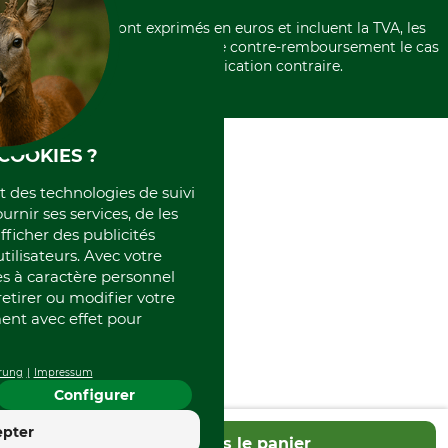
Politique de confidentialité
Paiement á l'avance
Histoire
Élimination et environnement
Tous les prix sont exprimés en euros et incluent la TVA, les
International
frais d'expédition et les frais de contre-remboursement le cas
Rétractation de votre commande
Portrait
échéant, sauf indication contraire.
Qui sommes-nous
COOKIES ?
et des technologies de suivi
ournir ses services, de les
fficher des publicités
tilisateurs. Avec votre
 à caractère personnel
retirer ou modifier votre
nt avec effet pour
rung
Impressum
Configurer
4.4
epter
Dans le panier
Excellent