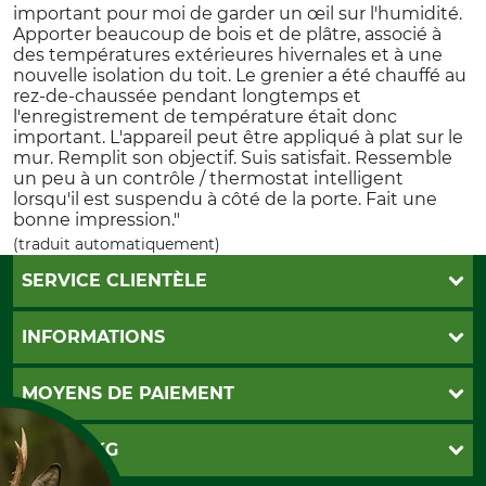
important pour moi de garder un œil sur l'humidité.
Apporter beaucoup de bois et de plâtre, associé à
des températures extérieures hivernales et à une
nouvelle isolation du toit. Le grenier a été chauffé au
rez-de-chaussée pendant longtemps et
l'enregistrement de température était donc
important. L'appareil peut être appliqué à plat sur le
mur. Remplit son objectif. Suis satisfait. Ressemble
un peu à un contrôle / thermostat intelligent
lorsqu'il est suspendu à côté de la porte. Fait une
bonne impression."
(traduit automatiquement)
SERVICE CLIENTÈLE
Foire aux questions
INFORMATIONS
Abonnement à la newsletter
Contact
CGV
MOYENS DE PAIEMENT
Garantie / Devis
Livraison
Paramètres des cookies
Conditions d'annulation
PayPal
GRUBE KG
Formulaire de rétraction
Carte de crédit