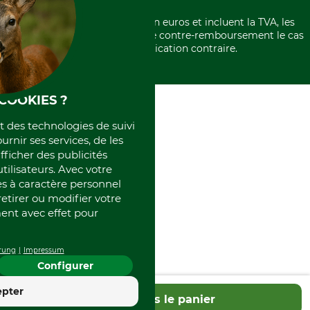
Politique de confidentialité
Paiement á l'avance
Histoire
Élimination et environnement
Tous les prix sont exprimés en euros et incluent la TVA, les
International
frais d'expédition et les frais de contre-remboursement le cas
Rétractation de votre commande
Portrait
échéant, sauf indication contraire.
Qui sommes-nous
COOKIES ?
et des technologies de suivi
ournir ses services, de les
fficher des publicités
tilisateurs. Avec votre
 à caractère personnel
retirer ou modifier votre
nt avec effet pour
rung
Impressum
Configurer
4.4
epter
Dans le panier
Excellent