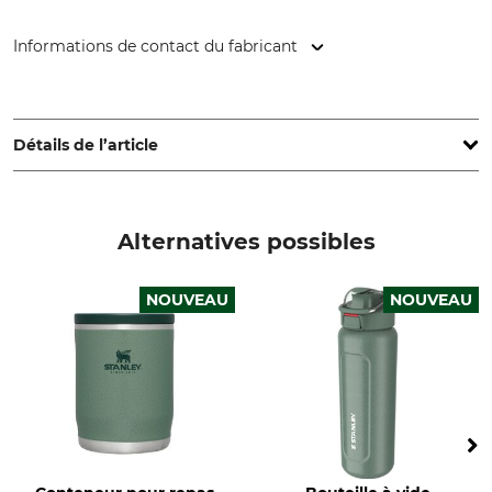
Informations de contact du fabricant
PMI WW BRANDS BV, Keizersgracht 555, 1017 DR
Amsterdam, Netherlands, www.eu.stanley1913.com
Détails de l’article
Marque
Type de produit
Stanley
Conteneur pour aliments
Alternatives possibles
Nom du modèle
Couleur
Food Jar Classic 0,7 litre
NOUVEAU
NOUVEAU
vert