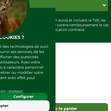
Paramètres des cookies
Conditions d'annulation
PayPal
GRUBE KG
Formulaire de rétraction
Carte de crédit
Politique de confidentialité
Paiement á l'avance
Histoire
Élimination et environnement
Tous les prix sont exprimés en euros et incluent la TVA, les
International
frais d'expédition et les frais de contre-remboursement le cas
Rétractation de votre commande
Portrait
échéant, sauf indication contraire.
Qui sommes-nous
COOKIES ?
et des technologies de suivi
ournir ses services, de les
fficher des publicités
tilisateurs. Avec votre
 à caractère personnel
retirer ou modifier votre
nt avec effet pour
rung
Impressum
Configurer
4.4
epter
Dans le panier
Excellent