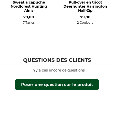
Sweat à capuche
Pull-over en tricot
Pour
Couleur
Nordforest Hunting
Deerhunter Harrington
Hommes
olive
Alnis
Half-Zip
79,00
79,90
Taille
7 Tailles
2 Couleurs
3XL
QUESTIONS DES CLIENTS
Il n'y a pas encore de questions
Poser une question sur le produit