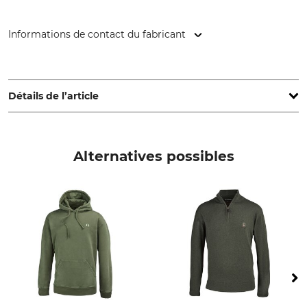
Informations de contact du fabricant
Overhues & Schüssler GmbH & Co., Rudolf-Diesel-Str. 34-36,
28876 Oyten, Germany, www.overhues-schuessler.de
Détails de l’article
Marque
Type de produit
Hubertus
Sous-col roulé
Alternatives possibles
Matériau extérieur
Lavage
100% coton
Linge de couleur 40 °C
Blanchir
Séchage
Ne pas blanchir
Ne pas sécher au sèche-linge
Repassage
Entretien professionnel des
textiles
Repassage jusqu'à 150 °C
Ne pas nettoyer à sec