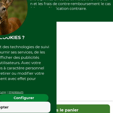
International
frais d'expédition et les frais de contre-remboursement le cas
Rétractation de votre commande
Portrait
échéant, sauf indication contraire.
Qui sommes-nous
COOKIES ?
et des technologies de suivi
ournir ses services, de les
fficher des publicités
tilisateurs. Avec votre
 à caractère personnel
retirer ou modifier votre
nt avec effet pour
rung
Impressum
Configurer
4.4
epter
Dans le panier
Excellent