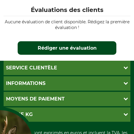
Évaluations des clients
Aucune évaluation de client disponible. Rédigez la première
évaluation !
Rédiger une évaluation
SERVICE CLIENTÈLE
Foire aux questions
INFORMATIONS
Abonnement à la newsletter
Contact
CGV
MOYENS DE PAIEMENT
Garantie / Devis
Livraison
Paramètres des cookies
Conditions d'annulation
PayPal
GRUBE KG
Formulaire de rétraction
Carte de crédit
Politique de confidentialité
Paiement á l'avance
Histoire
Élimination et environnement
Tous les prix sont exprimés en euros et incluent la TVA, les