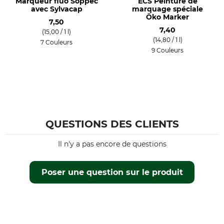
Marqueur fluo Soppec
ECS Peinture de
avec Sylvacap
marquage spéciale
Öko Marker
7,50
7,40
(15,00 / 1 l)
(14,80 / 1 l)
7 Couleurs
9 Couleurs
QUESTIONS DES CLIENTS
Il n'y a pas encore de questions
Poser une question sur le produit