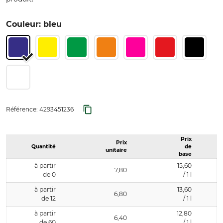
Couleur: bleu
Référence:
4293451236
Prix
Prix
Quantité
de
unitaire
base
à partir
15,60
7,80
de 0
/ 1 l
à partir
13,60
6,80
de 12
/ 1 l
à partir
12,80
6,40
de 60
/ 1 l