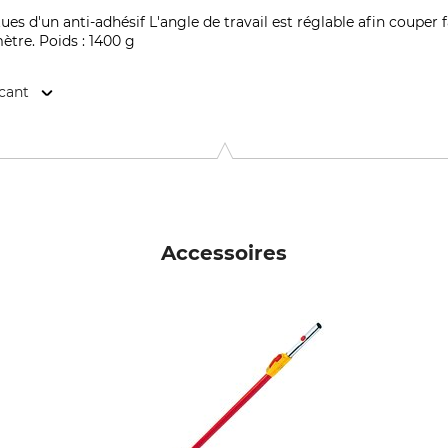
es d'un anti-adhésif L'angle de travail est réglable afin couper
tre. Poids : 1400 g
icant
 GmbH, Wiesenstr. 9, 66129 Saarbrücken, Germany, www.wolf-g
Accessoires