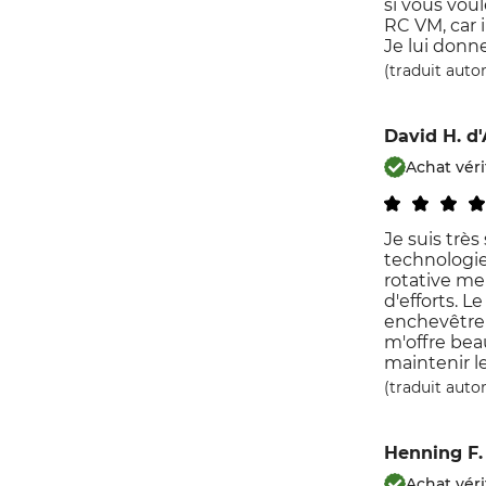
si vous vou
RC VM, car i
Je lui donne
(traduit aut
David H.
d
Achat véri
Je suis très 
technologie
rotative me
d'efforts. 
enchevêtrem
m'offre bea
maintenir l
(traduit aut
Henning F.
Achat véri