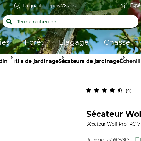
Expé
La qualité depuis 78 ans
ies
Forêt
Élagage
Chasse
din
Outils de jardinage
Sécateurs de jardinage
Échenill
4
Sécateur Wol
Sécateur Wolf Prof RC-
Référence:
5759697967