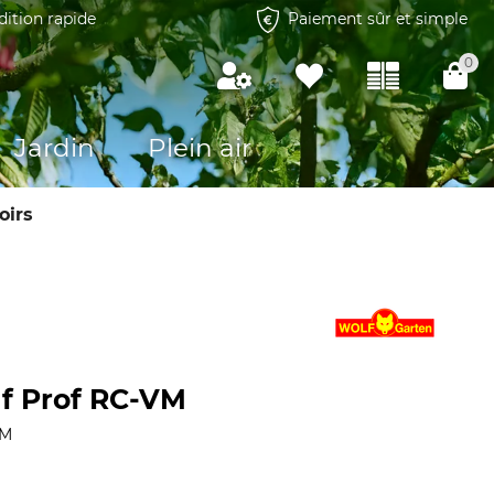
dition rapide
Paiement sûr et simple
0
Jardin
Plein air
oirs
f Prof RC-VM
VM