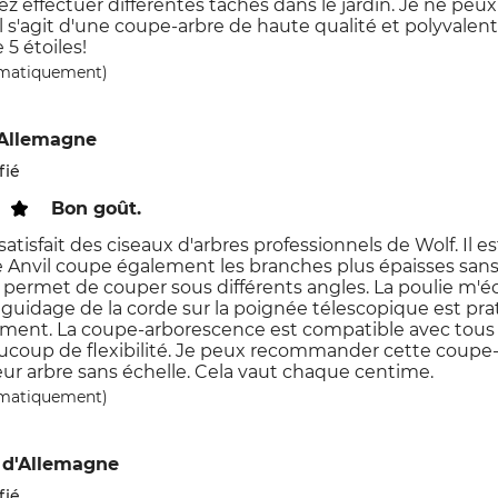
lez effectuer différentes tâches dans le jardin. Je ne 
l s'agit d'une coupe-arbre de haute qualité et polyvalente 
 5 étoiles!
omatiquement)
'Allemagne
fié
Bon goût.
satisfait des ciseaux d'arbres professionnels de Wolf. Il est 
 Anvil coupe également les branches plus épaisses san
 permet de couper sous différents angles. La poulie m'
Le guidage de la corde sur la poignée télescopique est p
ent. La coupe-arborescence est compatible avec tous les
ucoup de flexibilité. Je peux recommander cette coupe-
eur arbre sans échelle. Cela vaut chaque centime.
omatiquement)
d'Allemagne
fié