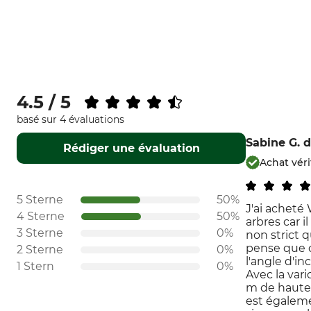
4.5 / 5
basé sur 4 évaluations
Sabine G.
d
Rédiger une évaluation
Achat véri
5 Sterne
50%
J'ai acheté
4 Sterne
50%
arbres car i
3 Sterne
0%
non strict q
pense que c'
2 Sterne
0%
l'angle d'in
1 Stern
0%
Avec la vari
m de hauteu
est égaleme