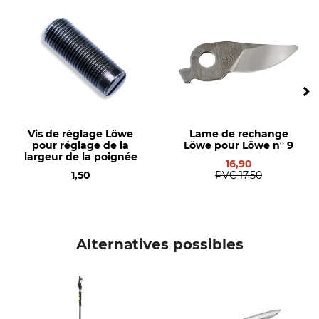
Droitiers
Löwe
Type de produit
Nom du modèle
Sécateur bypass
N° 9, version standard
Production
Poids
Made in Germany
245 g
Vis de réglage Löwe
Lame de rechange
pour réglage de la
Löwe pour Löwe n° 9
largeur de la poignée
16,90
1,50
PVC
17,50
Alternatives possibles