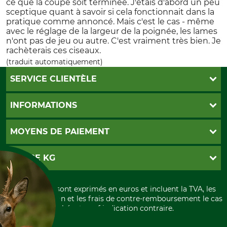
ce que la coupe soit terminée. J'étais d'abord un peu
sceptique quant à savoir si cela fonctionnait dans la
pratique comme annoncé. Mais c'est le cas - même
avec le réglage de la largeur de la poignée, les lames
n'ont pas de jeu ou autre. C'est vraiment très bien. Je
rachèterais ces ciseaux.
(traduit automatiquement)
SERVICE CLIENTÈLE
Foire aux questions
INFORMATIONS
Abonnement à la newsletter
Contact
CGV
MOYENS DE PAIEMENT
Garantie / Devis
Livraison
Paramètres des cookies
Conditions d'annulation
PayPal
GRUBE KG
Formulaire de rétraction
Carte de crédit
Politique de confidentialité
Paiement á l'avance
Histoire
Élimination et environnement
Tous les prix sont exprimés en euros et incluent la TVA, les
International
frais d'expédition et les frais de contre-remboursement le cas
Rétractation de votre commande
Portrait
échéant, sauf indication contraire.
Qui sommes-nous