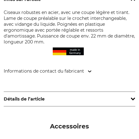
Ciseaux robustes en acier, avec une coupe légère et tirant.
Lame de coupe préalable sur le crochet interchangeable,
avec vidange du liquide. Poignées en plastique
ergonomique avec portée réglable et ressorts
d'amortissage. Puissance de coupe env. 22 mm de diamètre,
longueur 200 mm.
Informations de contact du fabricant
Gebr. Schröder GmbH, Konrad-Zuse-Ring 3, 24220 Flintbek,
Germany, www.original-loewe.de
Détails de l’article
Principe de coupe
Type
bypass
Sécateur à main
Accessoires
Version
Marque