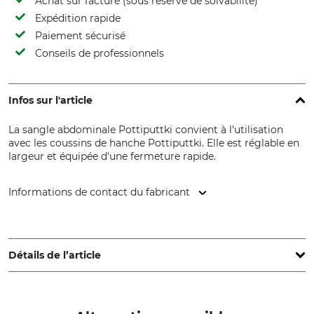
Achat sur facture (sous réserve de solvabilité)
Expédition rapide
Paiement sécurisé
Conseils de professionnels
Infos sur l'article
La sangle abdominale Pottiputtki convient à l'utilisation
avec les coussins de hanche Pottiputtki. Elle est réglable en
largeur et équipée d'une fermeture rapide.
Informations de contact du fabricant
BCC AB, Profilgatan 15, 261 35 Landskrona, Sweden,
www.bccab.com
Détails de l’article
Marque
Type de produit
Pottiputki
Sangle abdominale