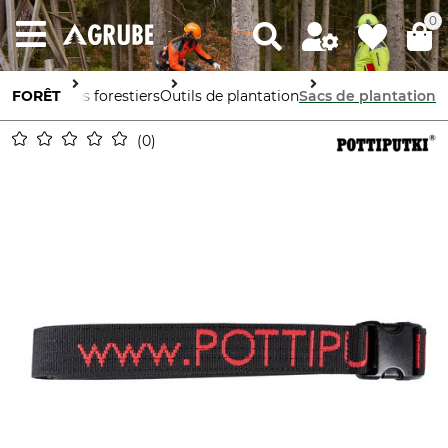
0
Accessoires forestiers
FORÊT
Outils de plantation
Sacs de plantation
0