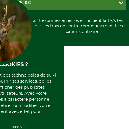
PayPal
GRUBE KG
Formulaire de rétraction
Carte de crédit
Politique de confidentialité
Paiement á l'avance
Histoire
Élimination et environnement
Tous les prix sont exprimés en euros et incluent la TVA, les
International
frais d'expédition et les frais de contre-remboursement le cas
Rétractation de votre commande
Portrait
échéant, sauf indication contraire.
Qui sommes-nous
COOKIES ?
et des technologies de suivi
ournir ses services, de les
fficher des publicités
tilisateurs. Avec votre
 à caractère personnel
retirer ou modifier votre
nt avec effet pour
rung
Impressum