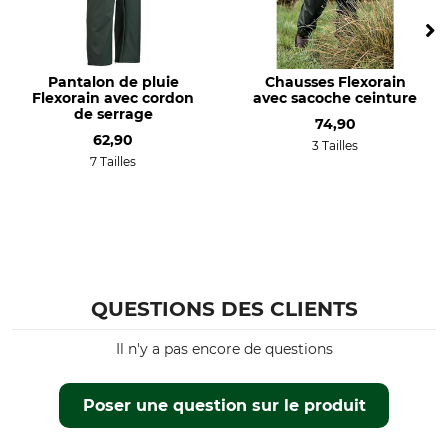
Étanchéité
Protection coupe-vent
étanche
Coupe-vent
Couleur
Taille
Pantalon de pluie
Chausses Flexorain
L
Flexorain avec cordon
avec sacoche ceinture
vert olive
de serrage
74,90
62,90
3 Tailles
7 Tailles
QUESTIONS DES CLIENTS
Il n'y a pas encore de questions
Poser une question sur le produit