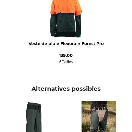
Blanchir
Séchage
Ne pas blanchir
Ne pas sécher au sèche-linge
Repassage
Entretien professionnel des
textiles
Ne pas repasser
Ne pas nettoyer à sec
Veste de pluie Flexorain Forest Pro
Type d'occasion
Respirabilité
Battue
moyenne
139,00
Siège
6 Tailles
travail sur le territoire de
chasse
Battue
Alternatives possibles
Pour
Saison
Femmes
toutes
Hommes
Coupe
Écologie
comfort
Oeko-Tex