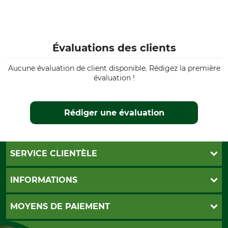
Évaluations des clients
Aucune évaluation de client disponible. Rédigez la première
évaluation !
Rédiger une évaluation
SERVICE CLIENTÈLE
Foire aux questions
INFORMATIONS
Abonnement à la newsletter
Contact
CGV
MOYENS DE PAIEMENT
Garantie / Devis
Livraison
Paramètres des cookies
Conditions d'annulation