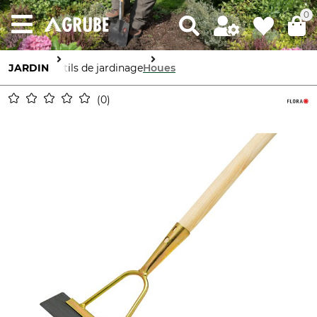
0
JARDIN
Outils de jardinage
Houes
0