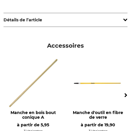
FLORA Wilh. Förster GmbH & Co. KG, Schmidtsiepen 3,
58553 Halver, Germany, www.flora.biz
Détails de l’article
Marque
Type de produit
Flora
Ratissoire
Accessoires
Production
Poids
Made in Germany
280 g
Manche en bois bout
Manche d'outil en fibre
conique A
de verre
à partir de
5,95
à partir de
19,90