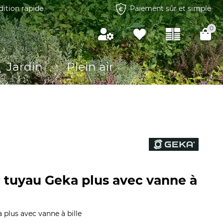
dition rapide
Paiement sûr et simple
0
Jardin
Plein air
 tuyau Geka plus avec vanne à
plus avec vanne à bille