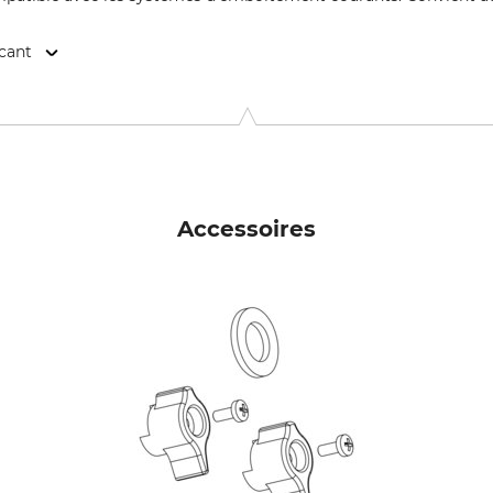
icant
r GmbH, Manfred-von-Ardenne-Allee 27, 71522 Backnang, Germ
Accessoires