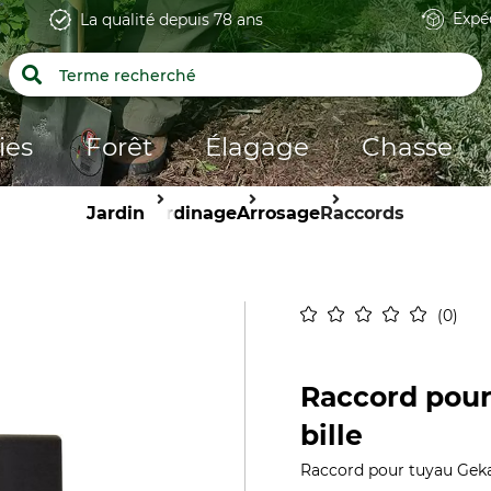
Expé
La qualité depuis 78 ans
ies
Forêt
Élagage
Chasse
Jardin
Jardinage
Arrosage
Raccords
0
Raccord pour
bille
Raccord pour tuyau Geka 