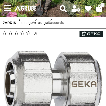
0
JARDIN
Jardinage
Arrosage
Raccords
0