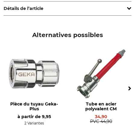
Ardenne-Allee 27, 71522 Backnang, Germany, www.geka.de
Détails de l’article
Marque
Type de produit
Geka
Raccord de flexibles
Alternatives possibles
Pièce du tuyau Geka-
Tube en acier
Plus
polyvalent CM
à partir de
9,95
34,90
PVC
44,90
2 Variantes