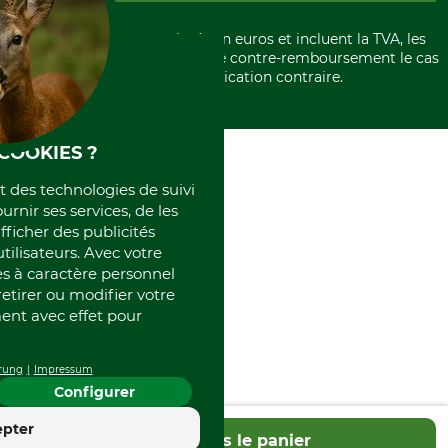
Politique de confidentialité
Paiement á l'avance
Histoire
Élimination et environnement
Tous les prix sont exprimés en euros et incluent la TVA, les
International
frais d'expédition et les frais de contre-remboursement le cas
Rétractation de votre commande
Portrait
échéant, sauf indication contraire.
Qui sommes-nous
COOKIES ?
et des technologies de suivi
ournir ses services, de les
fficher des publicités
tilisateurs. Avec votre
 à caractère personnel
retirer ou modifier votre
nt avec effet pour
rung
Impressum
Configurer
4.4
epter
Dans le panier
Excellent