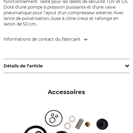
fonctionnement. Testé pour les labels de sécurité TÜV et GS.
Doté d'une pompe à pression puissante et d'une valve
pneumatique pour l'ajout d'un compresseur externe. Avec
lance de pulvérisation, buse à cône creux et rallonge en
laiton de 50 cm.
Informations de contact du fabricant
GLORIA Haus- und Gartengeräte GmbH, Därmannsbusch 7,
58456 Witten, Germany, www.gloriagarten.de
Détails de l’article
Marque
Pression de travail max.
Gloria
3 bar
Accessoires
Type de produit
Contenance du réservoir
Vaporisateur à air comprimé
5 l
Production
Made in Poland