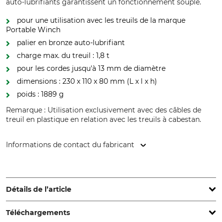
auto-lubrifiants garantissent un fonctionnement souple.
pour une utilisation avec les treuils de la marque
Portable Winch
palier en bronze auto-lubrifiant
charge max. du treuil : 1,8 t
pour les cordes jusqu'à 13 mm de diamètre
dimensions : 230 x 110 x 80 mm (L x l x h)
poids : 1889 g
Remarque : Utilisation exclusivement avec des câbles de
treuil en plastique en relation avec les treuils à cabestan.
Informations de contact du fabricant
Vonblon Maschinen GmbH, Landstr. 28, 6714 Nüziders,
Austria, www.vonblon.cc
Détails de l’article
Téléchargements
Marque
Type de produit