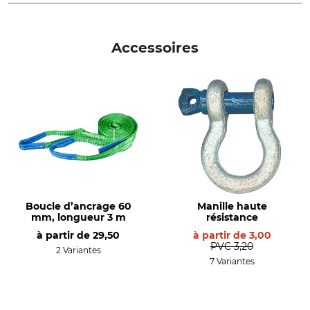
Portable Winch
Poulie de renvoi
Mode d'emploi | Manual_Portable-Winch_40-289_40-290_intl_012025.pdf
Nom du modèle
Diamètre max. de la corde
Accessoires
Double
13 mm
Production
Longueur
Made in Canada
230 mm
Largeur
Hauteur
110 mm
80 mm
Poids
1889 g
Boucle d’ancrage 60
Manille haute
mm, longueur 3 m
résistance
à partir de
29,50
à partir de
3,00
PVC
3,20
2 Variantes
7 Variantes