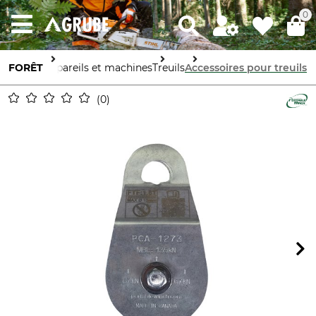
0
FORÊT
Appareils et machines
Treuils
Accessoires pour treuils
0