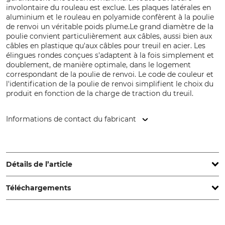
involontaire du rouleau est exclue. Les plaques latérales en
aluminium et le rouleau en polyamide confèrent à la poulie
de renvoi un véritable poids plume.Le grand diamètre de la
poulie convient particulièrement aux câbles, aussi bien aux
câbles en plastique qu'aux câbles pour treuil en acier. Les
élingues rondes conçues s'adaptent à la fois simplement et
doublement, de manière optimale, dans le logement
correspondant de la poulie de renvoi. Le code de couleur et
l'identification de la poulie de renvoi simplifient le choix du
produit en fonction de la charge de traction du treuil.
Informations de contact du fabricant
Grube KG, Hützeler Damm 38, 29646 Bispingen, Germany,
www.grube.de
Détails de l’article
Téléchargements
Marque
Type de produit
Nordforest
Poulie de renvoi
Autres documents | User-Information_Nordforest_44-320_44-321_44-322_44-323_de_102023.pdf
Diamètre extérieur du réa
Diamètre max. de la corde