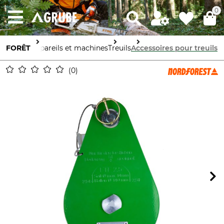
0
FORÊT
Appareils et machines
Treuils
Accessoires pour treuils
0