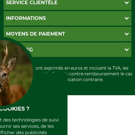
SERVICE CLIENTÈLE
Foire aux questions
INFORMATIONS
Abonnement à la newsletter
Contact
CGV
MOYENS DE PAIEMENT
Garantie / Devis
Livraison
Paramètres des cookies
Conditions d'annulation
PayPal
GRUBE KG
Formulaire de rétraction
Carte de crédit
Politique de confidentialité
Paiement á l'avance
Histoire
Élimination et environnement
Tous les prix sont exprimés en euros et incluent la TVA, les
International
frais d'expédition et les frais de contre-remboursement le cas
Rétractation de votre commande
Portrait
échéant, sauf indication contraire.
Qui sommes-nous
COOKIES ?
et des technologies de suivi
ournir ses services, de les
fficher des publicités