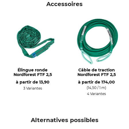
Accessoires
140 mm
14 mm
Production
Charge max. du treuil
Made in Hungary
2,5 t
Longueur
Largeur
26,6 cm
17 cm
Hauteur
Poids
8,8 cm
2,27 kg
Élingue ronde
Câble de traction
Nordforest FTF 2,5
Nordforest FTF 2,5
à partir de
13,90
à partir de
174,00
(14,50 / 1 m)
3 Variantes
4 Variantes
Alternatives possibles