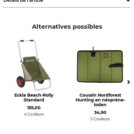
Détails de l’article
Marque
Type de produit
Eckla
Porte-gobelet
Alternatives possibles
Couleur
olive
Eckla Beach-Rolly
Coussin Nordforest
Standard
Hunting en néoprène-
loden
155,00
34,90
4 Couleurs
2 Couleurs