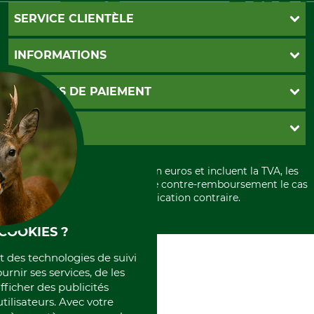
SERVICE CLIENTÈLE
Foire aux questions
INFORMATIONS
Abonnement à la newsletter
Contact
CGV
MOYENS DE PAIEMENT
Garantie / Devis
Livraison
Paramètres des cookies
Conditions d'annulation
PayPal
GRUBE KG
Formulaire de rétraction
Carte de crédit
Politique de confidentialité
Paiement á l'avance
Histoire
Élimination et environnement
Tous les prix sont exprimés en euros et incluent la TVA, les
International
frais d'expédition et les frais de contre-remboursement le cas
Rétractation de votre commande
Portrait
échéant, sauf indication contraire.
Qui sommes-nous
COOKIES ?
et des technologies de suivi
ournir ses services, de les
fficher des publicités
tilisateurs. Avec votre