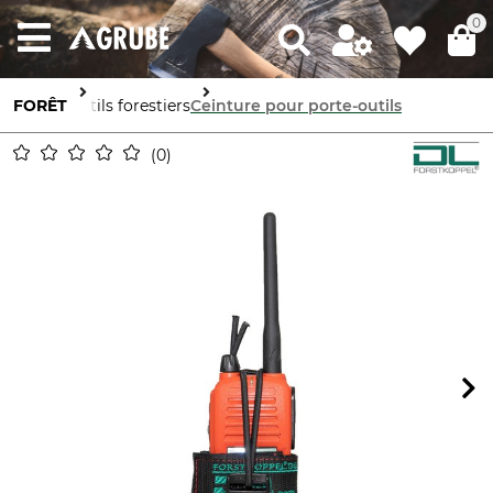
0
FORÊT
Outils forestiers
Ceinture pour porte-outils
0