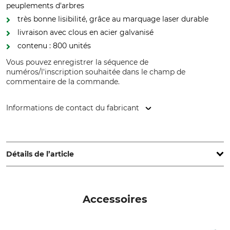
peuplements d'arbres
très bonne lisibilité, grâce au marquage laser durable
livraison avec clous en acier galvanisé
contenu : 800 unités
Vous pouvez enregistrer la séquence de
numéros/l'inscription souhaitée dans le champ de
commentaire de la commande.
Informations de contact du fabricant
Latschbacher GmbH, Hauptstr. 8/10, 4484 Kronstorf, Austria,
www.latschbacher.com
Détails de l’article
Marque
Type de produit
Signumat
Plaquette en plastique
Accessoires
Nom du modèle
Production
Arbo Tag Resistant White
Made in Austria