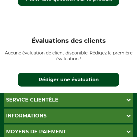
Évaluations des clients
Aucune évaluation de client disponible. Rédigez la première
évaluation !
Rédiger une évaluation
SERVICE CLIENTÈLE
Foire aux questions
INFORMATIONS
Abonnement à la newsletter
Contact
CGV
MOYENS DE PAIEMENT
Garantie / Devis
Livraison