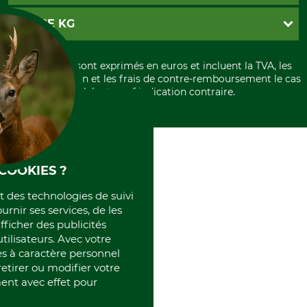
Paramètres des cookies
Conditions d'annulation
PayPal
GRUBE KG
Formulaire de rétraction
Carte de crédit
Politique de confidentialité
Paiement á l'avance
Histoire
Élimination et environnement
Tous les prix sont exprimés en euros et incluent la TVA, les
International
frais d'expédition et les frais de contre-remboursement le cas
Rétractation de votre commande
Portrait
échéant, sauf indication contraire.
Qui sommes-nous
COOKIES ?
et des technologies de suivi
ournir ses services, de les
fficher des publicités
tilisateurs. Avec votre
 à caractère personnel
retirer ou modifier votre
nt avec effet pour