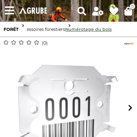
0
FORÊT
Accessoires forestiers
Numérotage du bois
0