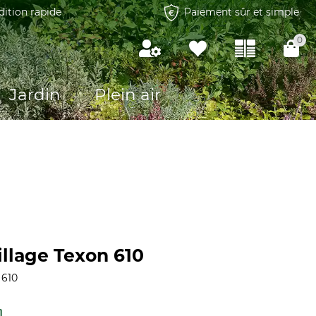
dition rapide
Paiement sûr et simple
0
Jardin
Plein air
illage Texon 610
 610