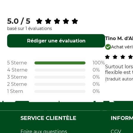
5.0 / 5
basé sur 1 évaluations
Tino M.
d'A
Rédiger une évaluation
Achat vér
5 Sterne
100%
Surtout lor
4 Sterne
0%
flexible est
3 Sterne
0%
(traduit aut
2 Sterne
0%
1 Stern
0%
SERVICE CLIENTÈLE
INFORM
Foire aux questions
CGV