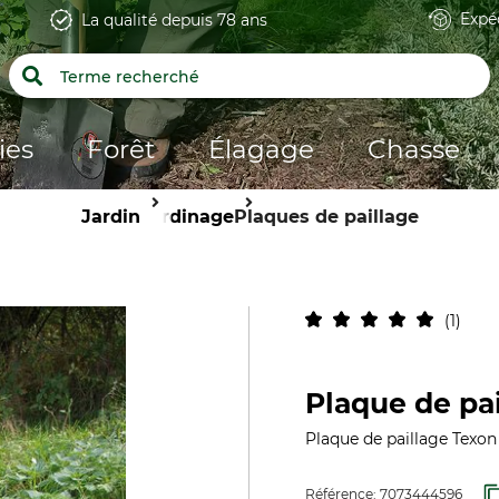
Expé
La qualité depuis 78 ans
ies
Forêt
Élagage
Chasse
Jardin
Jardinage
Plaques de paillage
1
Plaque de pa
Plaque de paillage Texon
Référence:
7073444596