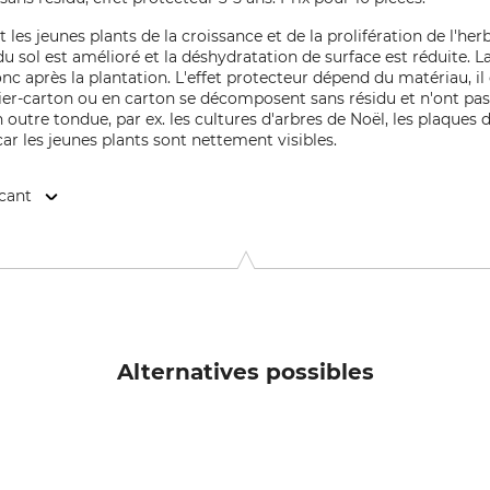
 les jeunes plants de la croissance et de la prolifération de l'her
du sol est amélioré et la déshydratation de surface est réduite. L
 après la plantation. L'effet protecteur dépend du matériau, il 
pier-carton ou en carton se décomposent sans résidu et n'ont pas 
en outre tondue, par ex. les cultures d'arbres de Noël, les plaques
ar les jeunes plants sont nettement visibles.
icant
tr. 7, 66955 Pirmasens, Germany, www.texon.com
Alternatives possibles