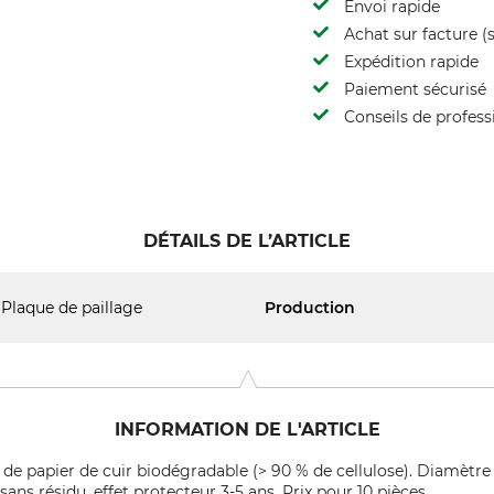
Envoi rapide
Achat sur facture (s
Expédition rapide
Paiement sécurisé
Conseils de profess
DÉTAILS DE L’ARTICLE
Plaque de paillage
Production
INFORMATION DE L'ARTICLE
e de papier de cuir biodégradable (> 90 % de cellulose). Diamètr
ns résidu, effet protecteur 3-5 ans. Prix pour 10 pièces.