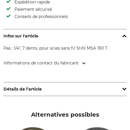
Expédition rapide
Paiement sécurisé
Conseils de professionnels
Infos sur l'article
Pas : 1/4", 7 dents, pour scies sans fil Stihl MSA 190 T.
Informations de contact du fabricant
STIHL Vertriebszentrale AG & Co. KG, Robert-Bosch-Str. 13,
64807 Dieburg, Germany, www.stihl.de
Détails de l’article
Pas
Marque
1/4"
Stihl
Alternatives possibles
Marque de scie
Modèle de scie
Stihl
Stihl MSA 190T