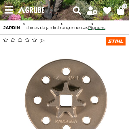
0
JARDIN
Machines de jardin
Tronçonneuses
Pignons
0