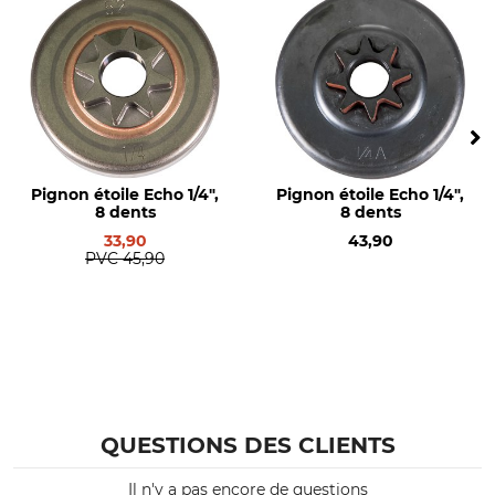
Roulement à aiguilles
Type de produit
Non
Pignons à chaîne en étoile
Nom du modèle
Type de pignon
1/4", 7 dents
S
Référence fabricant
Nombre de dents
Pignon étoile Echo 1/4",
Pignon étoile Echo 1/4",
MA05 640 2001
7
8 dents
8 dents
33,90
43,90
PVC
45,90
QUESTIONS DES CLIENTS
Il n'y a pas encore de questions