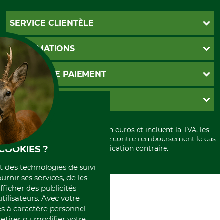
SERVICE CLIENTÈLE
Foire aux questions
INFORMATIONS
Abonnement à la newsletter
Contact
CGV
MOYENS DE PAIEMENT
Garantie / Devis
Livraison
Paramètres des cookies
Conditions d'annulation
PayPal
GRUBE KG
Formulaire de rétraction
Carte de crédit
Politique de confidentialité
Paiement á l'avance
Histoire
Élimination et environnement
Tous les prix sont exprimés en euros et incluent la TVA, les
International
frais d'expédition et les frais de contre-remboursement le cas
Rétractation de votre commande
Portrait
COOKIES ?
échéant, sauf indication contraire.
Qui sommes-nous
et des technologies de suivi
ournir ses services, de les
fficher des publicités
tilisateurs. Avec votre
 à caractère personnel
retirer ou modifier votre