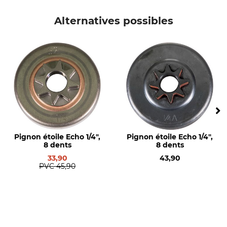
Pas
Moyeu
3/8"
Standard
Alternatives possibles
Marque
Marque de scie
Oregon
Husqvarna
Modèle de scie
Roulement à aiguilles
Husqvarna 266 (à partir de
Oui
SN 0510000)
Husqvarna 268 (à partir de
SN 0510000)
Husqvarna 272 (à partir de SN
0510000)
Pignon étoile Echo 1/4",
Pignon étoile Echo 1/4",
8 dents
8 dents
Type de produit
Type de pignon
33,90
43,90
Pignon annulaire
R
PVC
45,90
Référence fabricant
Nombre de dents
26831XSF
7