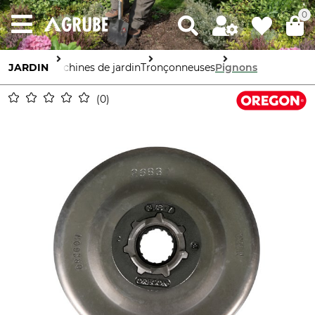
0
JARDIN
Machines de jardin
Tronçonneuses
Pignons
0