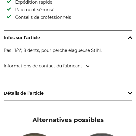
Expédition rapide
Paiement sécurisé
Conseils de professionnels
Infos sur l'article
Pas : 1/4", 8 dents, pour perche élagueuse Stihl.
Informations de contact du fabricant
STIHL Vertriebszentrale AG & Co. KG, Robert-Bosch-Str. 13,
64807 Dieburg, Germany, www.stihl.de
Détails de l’article
Pas
Marque
1/4"
Stihl
Alternatives possibles
Marque de scie
Modèle de scie
Stihl
Stihl HT 101