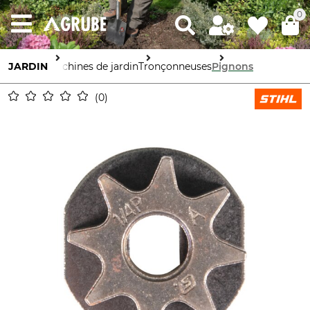
0
JARDIN
Machines de jardin
Tronçonneuses
Pignons
0