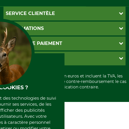
SERVICE CLIENTÈLE
Foire aux questions
INFORMATIONS
Abonnement à la newsletter
Contact
CGV
MOYENS DE PAIEMENT
Garantie / Devis
Livraison
Paramètres des cookies
Conditions d'annulation
PayPal
GRUBE KG
Formulaire de rétraction
Carte de crédit
Politique de confidentialité
Paiement á l'avance
Histoire
Élimination et environnement
Tous les prix sont exprimés en euros et incluent la TVA, les
International
frais d'expédition et les frais de contre-remboursement le cas
Rétractation de votre commande
Portrait
COOKIES ?
échéant, sauf indication contraire.
Qui sommes-nous
et des technologies de suivi
ournir ses services, de les
fficher des publicités
tilisateurs. Avec votre
 à caractère personnel
retirer ou modifier votre