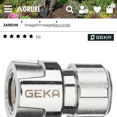
0
JARDIN
Jardinage
Arrosage
Raccords
4