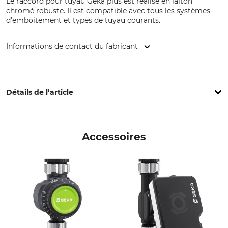
Le raccord pour tuyau Geka plus est réalisé en laiton
chromé robuste. Il est compatible avec tous les systèmes
d'emboîtement et types de tuyau courants.
Informations de contact du fabricant
KARASTO Armaturenfabrik Oehler GmbH, Manfred-von-
Ardenne-Allee 27, 71522 Backnang, Germany, www.geka.de
Détails de l’article
Marque
Type de produit
Geka
Morceau de flexible
Accessoires