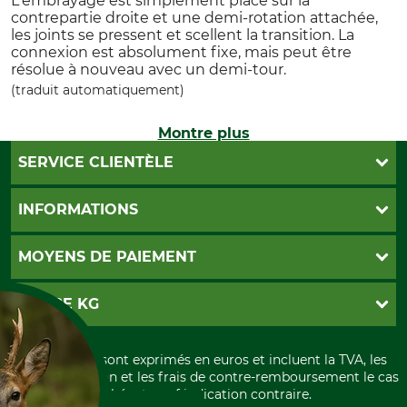
L'embrayage est simplement placé sur la
contrepartie droite et une demi-rotation attachée,
les joints se pressent et scellent la transition. La
connexion est absolument fixe, mais peut être
résolue à nouveau avec un demi-tour.
(traduit automatiquement)
Montre plus
SERVICE CLIENTÈLE
Foire aux questions
INFORMATIONS
Abonnement à la newsletter
Contact
CGV
MOYENS DE PAIEMENT
Garantie / Devis
Livraison
Paramètres des cookies
Conditions d'annulation
PayPal
GRUBE KG
Formulaire de rétraction
Carte de crédit
Politique de confidentialité
Paiement á l'avance
Histoire
Élimination et environnement
Tous les prix sont exprimés en euros et incluent la TVA, les
International
frais d'expédition et les frais de contre-remboursement le cas
Rétractation de votre commande
Portrait
échéant, sauf indication contraire.