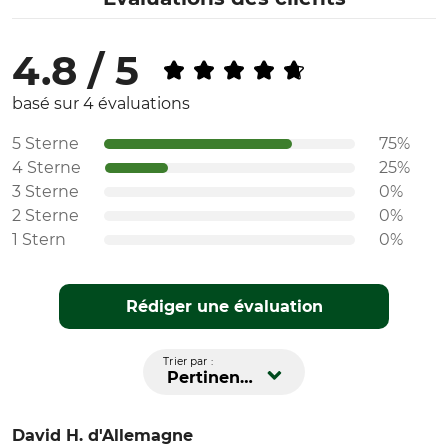
4.8 / 5
basé sur 4 évaluations
5 Sterne
75%
4 Sterne
25%
3 Sterne
0%
2 Sterne
0%
1 Stern
0%
Rédiger une évaluation
Trier par :
Pertinence
David H.
d'Allemagne