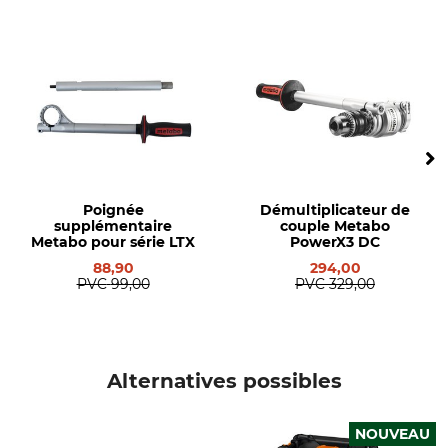
Type de produit
Nom du modèle
Perceuse-visseuse sans fil
BS 18 LTX BL Q I
Production
Poids
Made in Germany
1,7 kg
Poignée
Démultiplicateur de
supplémentaire
couple Metabo
Metabo pour série LTX
PowerX3 DC
88,90
294,00
PVC
99,00
PVC
329,00
Alternatives possibles
NOUVEAU