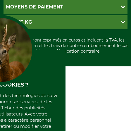
Contact
CGV
MOYENS DE PAIEMENT
Garantie / Devis
Livraison
Paramètres des cookies
Conditions d'annulation
PayPal
GRUBE KG
Formulaire de rétraction
Carte de crédit
Politique de confidentialité
Paiement á l'avance
Histoire
Élimination et environnement
Tous les prix sont exprimés en euros et incluent la TVA, les
International
frais d'expédition et les frais de contre-remboursement le cas
Rétractation de votre commande
Portrait
échéant, sauf indication contraire.
Qui sommes-nous
COOKIES ?
et des technologies de suivi
ournir ses services, de les
fficher des publicités
tilisateurs. Avec votre
 à caractère personnel
retirer ou modifier votre