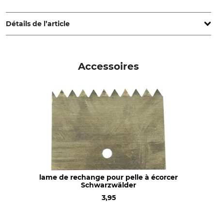
Grube KG, Hützeler Damm 38, 29646 Bispingen, Germany,
www.grube.de
Détails de l’article
Type de produit
Pelle à écorcer
Accessoires
lame de rechange pour pelle à écorcer
Schwarzwälder
3,95