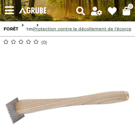
0
tion des plantes
FORÊT
Protection contre le décollement de l'écorce
0