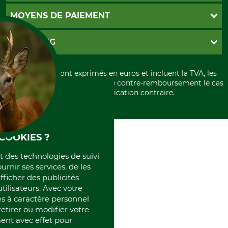
Contact
CGV
MOYENS DE PAIEMENT
Garantie / Devis
Livraison
Paramètres des cookies
Conditions d'annulation
PayPal
GRUBE KG
Formulaire de rétraction
Carte de crédit
Politique de confidentialité
Paiement á l'avance
Histoire
Élimination et environnement
Tous les prix sont exprimés en euros et incluent la TVA, les
International
frais d'expédition et les frais de contre-remboursement le cas
Rétractation de votre commande
Portrait
échéant, sauf indication contraire.
Qui sommes-nous
COOKIES ?
et des technologies de suivi
ournir ses services, de les
fficher des publicités
tilisateurs. Avec votre
 à caractère personnel
retirer ou modifier votre
nt avec effet pour