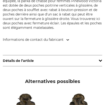
équipée, la parka de chasse pour femmes Pinewood Victoria
est dotée de deux poches poitrine verticales à glissière, de
deux poches à soufflet avec rabat à bouton-pression et de
poches derrière ainsi que d'un sac à rabat qui peut être
ouvert sur la fermeture à glissière droite. Vous trouverez ici
deux poches avec fermeture éclair. Les épaules et les poches
sont élégamment matelassées.
Informations de contact du fabricant
Pinewood AB, Bokåkravägen 4, 331 53 Värnamo, Sweden,
www.pinewood.eu
Détails de l’article
Marque
Type de produit
Pinewood
Veste de chasse
Alternatives possibles
Nom du modèle
Matériau extérieur
Abisko 2.0
100% Polyester
Garniture
membrane