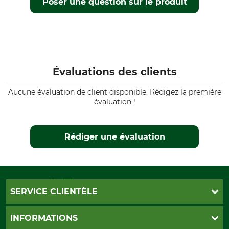
Poser une question sur le produit
Femmes
Hiver
automne
Capuche
Coupe
Oui
regular
Étanchéité
Protection coupe-vent
Évaluations des clients
étanche
Coupe-vent
Aucune évaluation de client disponible. Rédigez la première
Couleur
Taille
évaluation !
suede brown
XS
Rédiger une évaluation
SERVICE CLIENTÈLE
Foire aux questions
INFORMATIONS
Abonnement à la newsletter