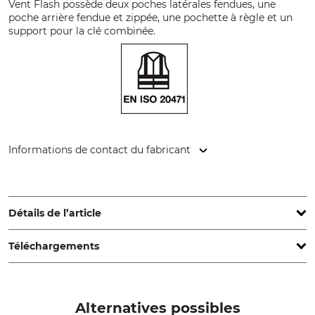
Vent Flash possède deux poches latérales fendues, une
poche arrière fendue et zippée, une pochette à règle et un
support pour la clé combinée.
Informations de contact du fabricant
Sioen NV, Fabriekstraat 23, 8850 Ardooie, Belgium,
www.sioenapparel.com
Détails de l’article
Téléchargements
Marque
Type de produit
SIP Protection
Pantalon de protection
contre les coupures
Déclaration de conformité | EU-DoC_sip-protection_92-511-01_de_02082022.pdf
Alternatives possibles
Nom du modèle
Matériau extérieur