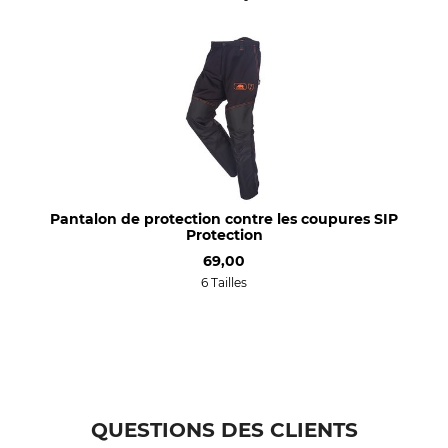
Greenkeeper Vent Flash
80% Polyester
20% coton
Matériau extérieur 2
revêtement
100% Polyester
100% Polyuréthane
Lavage
Blanchir
Entretien facile 40 °C
Ne pas blanchir
Séchage
Repassage
Ne pas sécher au sèche-linge
Repassage jusqu'à 110 °C
Pantalon de protection contre les coupures SIP
Protection
Entretien professionnel des
Pour
69,00
textiles
Hommes
6 Tailles
Ne pas nettoyer à sec
Femmes
Couleur
Taille
orange vif-noir
L
QUESTIONS DES CLIENTS