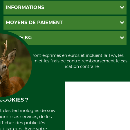
Foire aux questions
INFORMATIONS
Abonnement à la newsletter
Contact
CGV
MOYENS DE PAIEMENT
Garantie / Devis
Livraison
Paramètres des cookies
Conditions d'annulation
PayPal
GRUBE KG
Formulaire de rétraction
Carte de crédit
Politique de confidentialité
Paiement á l'avance
Histoire
Élimination et environnement
Tous les prix sont exprimés en euros et incluent la TVA, les
International
frais d'expédition et les frais de contre-remboursement le cas
Rétractation de votre commande
Portrait
échéant, sauf indication contraire.
Qui sommes-nous
COOKIES ?
et des technologies de suivi
ournir ses services, de les
fficher des publicités
tilisateurs. Avec votre