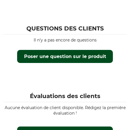
chasse en montagne
moyenne
Chasse à l'approche
Siège
QUESTIONS DES CLIENTS
Propriétés
Pour
Ceinture de confort
Hommes
Il n'y a pas encore de questions
bas de jambe réglable
Silencieux
Poser une question sur le produit
Saison
Coupe
automne
regular
Été
Printemps
Couleur
Taille
Évaluations des clients
26
olive
Aucune évaluation de client disponible. Rédigez la première
évaluation !