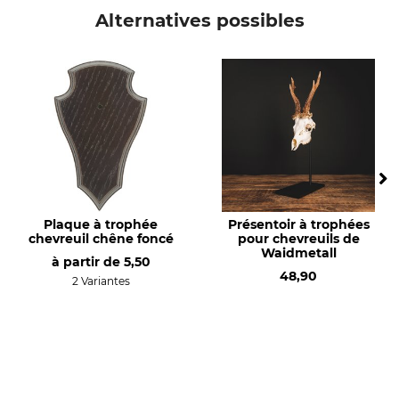
Panneau à trophée
foncé, sculpté
Alternatives possibles
Production
Made in Czech Republic
Plaque à trophée
Présentoir à trophées
chevreuil chêne foncé
pour chevreuils de
Waidmetall
à partir de
5,50
48,90
2 Variantes