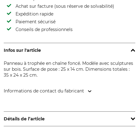
Achat sur facture (sous réserve de solvabilité)
Expédition rapide
Paiement sécurisé
Conseils de professionnels
Infos sur l'article
Panneau à trophée en chaîne foncé. Modèle avec sculptures
sur bois. Surface de pose : 25 x 14 cm. Dimensions totales :
35 x 24 x 25 cm.
Informations de contact du fabricant
Georg Fritzmann & Söhne GmbH, Bamberger Str. 80, 96154
Burgwindheim, Germany, www.fritzmann.org
Détails de l’article
Type de produit
Nom du modèle