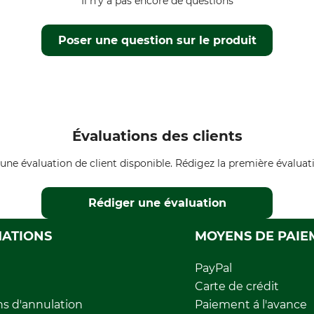
Il n'y a pas encore de questions
Poser une question sur le produit
Évaluations des clients
une évaluation de client disponible. Rédigez la première évaluati
Rédiger une évaluation
ATIONS
MOYENS DE PAIE
PayPal
Carte de crédit
ns d'annulation
Paiement á l'avance