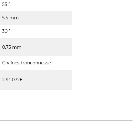
55 °
5,5 mm
30 °
0,75 mm
Chaînes tronconneuse
27P-072E