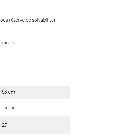
ous réserve de solvabilité)
ionnels
53 cm
1,6 mm
27