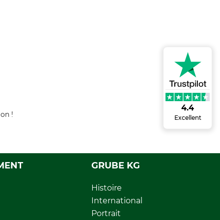
4.4
on !
Excellent
MENT
GRUBE KG
Histoire
International
Portrait