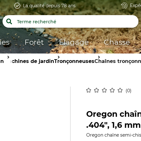
Expé
La qualité depuis 78 ans
ies
Forêt
Élagage
Chasse
in
Machines de jardin
Tronçonneuses
Chaînes tronçon
0
Oregon chaîn
.404", 1,6 mm
Oregon chaîne semi-chise