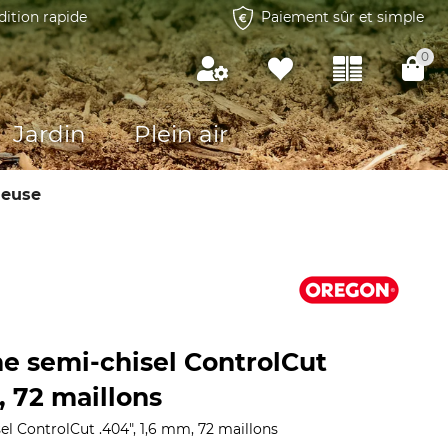
dition rapide
Paiement sûr et simple
0
Jardin
Plein air
neuse
e semi-chisel ControlCut
, 72 maillons
l ControlCut .404", 1,6 mm, 72 maillons