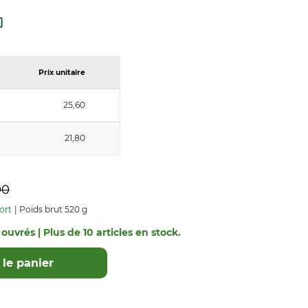
Prix unitaire
25,60
21,80
90
ort
Poids brut 520 g
 ouvrés | Plus de 10 articles en stock.
le panier