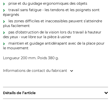
prise et du guidage ergonomiques des objets
travail sans fatigue - les tendons et les poignets sont
épargnés
les zones difficiles et inaccessibles peuvent s’atteindre
plus facilement
pas d'obstruction de la vision lors du travail à hauteur
des yeux - vue libre sur la pièce à usiner
maintien et guidage antidérapant avec de la place pour
le mouvement
Longueur 200 mm. Poids 380 g.
Informations de contact du fabricant
NWS Germany Produktion W. Nöthen e.K., Röntgenstr. 12-18,
42719 Solingen, Germany, www.nws-tools.de
Détails de l’article
Marque
Type de produit