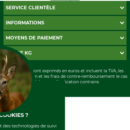
SERVICE CLIENTÈLE
Foire aux questions
INFORMATIONS
Abonnement à la newsletter
Contact
CGV
MOYENS DE PAIEMENT
Garantie / Devis
Livraison
Paramètres des cookies
Conditions d'annulation
PayPal
GRUBE KG
Formulaire de rétraction
Carte de crédit
Politique de confidentialité
Paiement á l'avance
Histoire
Élimination et environnement
Tous les prix sont exprimés en euros et incluent la TVA, les
International
frais d'expédition et les frais de contre-remboursement le cas
Rétractation de votre commande
Portrait
échéant, sauf indication contraire.
Qui sommes-nous
COOKIES ?
et des technologies de suivi