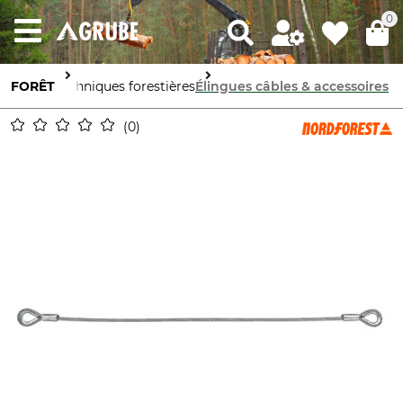
0
FORÊT
Techniques forestières
Élingues câbles & accessoires
0