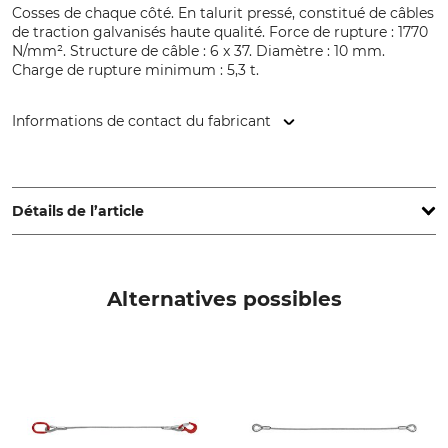
Cosses de chaque côté. En talurit pressé, constitué de câbles
de traction galvanisés haute qualité. Force de rupture : 1770
N/mm². Structure de câble : 6 x 37. Diamètre : 10 mm.
Charge de rupture minimum : 5,3 t.
Informations de contact du fabricant
Grube KG, Hützeler Damm 38, 29646 Bispingen, Germany,
www.grube.de
Détails de l’article
Marque
Type de produit
Nordforest
Câbles en acier de traction
Alternatives possibles
Nom du modèle
Terminaisons de câble
avec deux cosses 10 mm
boucle cossée - boucle
cossée
Production
Diamètre de corde
Made in Germany
10 mm