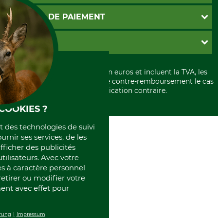
Contact
CGV
MOYENS DE PAIEMENT
Garantie / Devis
Livraison
Paramètres des cookies
Conditions d'annulation
PayPal
GRUBE KG
Formulaire de rétraction
Carte de crédit
Politique de confidentialité
Paiement á l'avance
Histoire
Élimination et environnement
Tous les prix sont exprimés en euros et incluent la TVA, les
International
frais d'expédition et les frais de contre-remboursement le cas
Rétractation de votre commande
Portrait
échéant, sauf indication contraire.
Qui sommes-nous
COOKIES ?
et des technologies de suivi
ournir ses services, de les
fficher des publicités
tilisateurs. Avec votre
 à caractère personnel
retirer ou modifier votre
nt avec effet pour
rung
Impressum