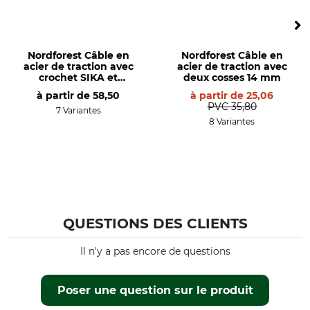
Charge de rupture
Longueur
minimum
1 suppl.
5,3 t
Nordforest Câble en
Nordforest Câble en
acier de traction avec
acier de traction avec
crochet SIKA et
deux cosses 14 mm
anneau en acier 10
à partir de
58,50
à partir de
25,06
mm
PVC
35,80
7 Variantes
8 Variantes
QUESTIONS DES CLIENTS
Il n'y a pas encore de questions
Poser une question sur le produit