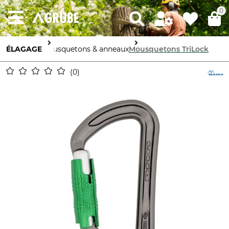
0
ÉLAGAGE
Mousquetons & anneaux
Mousquetons TriLock
0