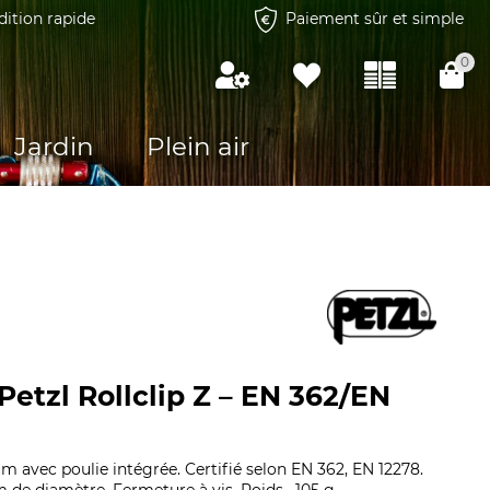
dition rapide
Paiement sûr et simple
0
Jardin
Plein air
etzl Rollclip Z – EN 362/EN
avec poulie intégrée. Certifié selon EN 362, EN 12278.