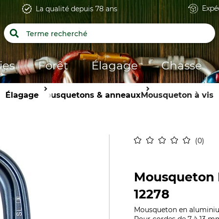
Expé
La qualité depuis 78 ans
ies
Forêt
Élagage
Chasse
Élagage
Mousquetons & anneaux
Mousqueton à vis
0
Mousqueton P
12278
Mousqueton en aluminium 