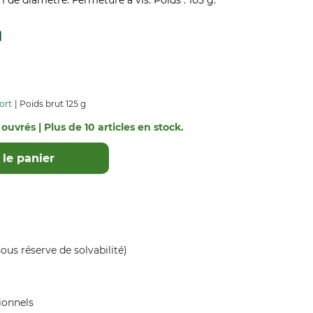
 de diamètre. Fermeture à vis. Poids . 105 g.
ort
Poids brut 125 g
 ouvrés | Plus de 10 articles en stock.
le panier
ous réserve de solvabilité)
ionnels