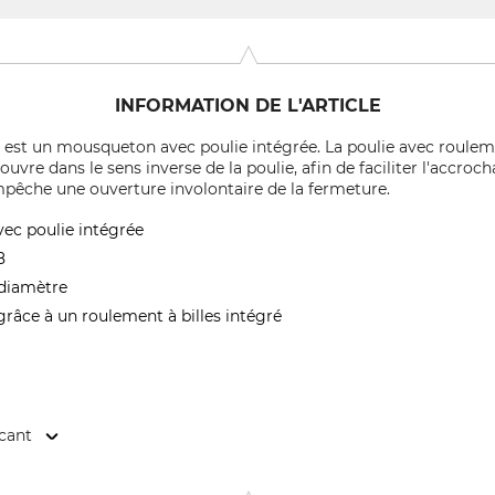
INFORMATION DE L'ARTICLE
st est un mousqueton avec poulie intégrée. La poulie avec rouleme
ouvre dans le sens inverse de la poulie, afin de faciliter l'acc
mpêche une ouverture involontaire de la fermeture.
c poulie intégrée
8
 diamètre
e grâce à un roulement à billes intégré
icant
Cidex 105A, 38920 Crolles, France, www.petzl.com