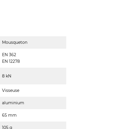
Mousqueton
EN 362
EN 12278
8 kN
Visseuse
aluminium
65 mm
105 g